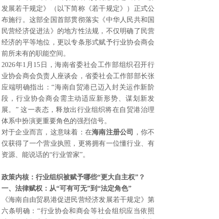
发展若干规定》（以下简称《若干规定》）正式公
布施行。这部全国首部贯彻落实《中华人民共和国
民营经济促进法》的地方性法规，不仅明确了民营
经济的平等地位，更以专条形式赋予行业协会商会
前所未有的职能空间。
2026年1月15日，海南省委社会工作部组织召开行
业协会商会负责人座谈会，省委社会工作部部长张
应端明确指出：“海南自贸港已迈入封关运作新阶
段，行业协会商会需主动适应新形势、谋划新发
展。” 这一表态，释放出行业组织将在自贸港治理
体系中扮演更重要角色的强烈信号。
对于企业而言，这意味着：在
海南注册公司
，你不
仅获得了一个营业执照，更将拥有一位懂行业、有
资源、能说话的“行业管家”。
政策内核：行业组织被赋予哪些“更大自主权”？
一、法律赋权：从“可有可无”到“法定角色”
《海南自由贸易港促进民营经济发展若干规定》第
六条明确：“行业协会和商会等社会组织应当依照