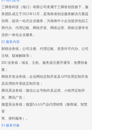
01 我们是谁
三脚兽科技（海口）有限公司隶属于三脚兽创投旗下，服
务团队成立于2021年11月，是海南省创业服务解决方案提
供商，提供一站式企业服务，为海南中小企业提供包括
工
商代办
、
代理记账
、
网络开发
、
网络运营
、
商标注册
等专
业的一体化企业服务。
02 服务内容
财税业务线：
公司注册
、
代理记账
、
资质许可代办
、
公司
注销
、
疑难解除
等；
IDC业务线：域名、主机、服务器注册开通等，免费协备
案；
网络开发业务线：
企业网站定制开发
及
APP应用定制开发
及应用
软件系统定制开发
；
腾讯系业务线：微信公众号制作及运营、
小程序定制开
发
、腾讯广告；
微盟系业务线：
微盟SAAS
产品代理销售（
微商城
、智慧
零
售、便利服务）。
03 服务对象