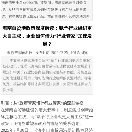
海南省中小企业创业期、转型期，需建立或完善财务管
理、互联网营销方法及营销环节缺失（有产品无销售渠
道、有销售渠道无供应产品、前两者都有但营销方法方向
出现问题）的企业。
海南自贸港政策深度解读：赋予行业组织更
大自主权，企业如何借力“行业管家”加速发
展？
来源:
三脚兽科技
发布时间:
2026-02-25
106
次浏览
本文深入解读海南自贸港“赋予行业组织更大自主权”
核心政策，梳理《海南自由贸易港促进民营经济发展若干
规定》中关于行业协会商会的新定位与新职能。分析企业
在海南注册公司后，如何借助行业组织的资源对接、标准
制定、权益维护等服务实现更快发展，为投资者提供全方
位指南。
引言：从“政府管家”到“行业管家”的深刻转变
在海南自贸港建设的宏大叙事中，制度集成创新始
终是核心主线。而“赋予行业组织更大自主权”这一
政策，正悄然重塑着政府与市场的关系边界。
2025年7月30日，《海南自由贸易港促进民营经济