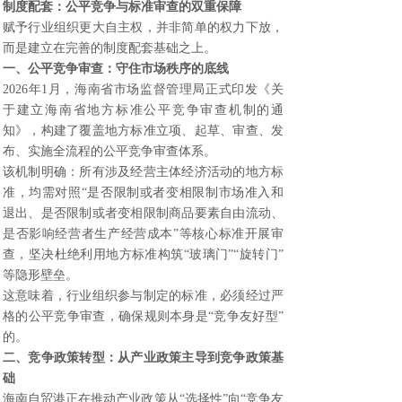
制度配套：公平竞争与标准审查的双重保障
赋予行业组织更大自主权，并非简单的权力下放，
而是建立在完善的制度配套基础之上。
一、公平竞争审查：守住市场秩序的底线
2026年1月，海南省市场监督管理局正式印发《关
于建立海南省地方标准公平竞争审查机制的通
知》，构建了覆盖地方标准立项、起草、审查、发
布、实施全流程的公平竞争审查体系。
该机制明确：所有涉及经营主体经济活动的地方标
准，均需对照“是否限制或者变相限制市场准入和
退出、是否限制或者变相限制商品要素自由流动、
是否影响经营者生产经营成本”等核心标准开展审
查，坚决杜绝利用地方标准构筑“玻璃门”“旋转门”
等隐形壁垒。
这意味着，行业组织参与制定的标准，必须经过严
格的公平竞争审查，确保规则本身是“竞争友好型”
的。
二、竞争政策转型：从产业政策主导到竞争政策基
础
海南自贸港正在推动产业政策从“选择性”向“竞争友