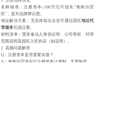
1. 注册流程优化
名称核准：注册资本≥100万元可冠名"海南自贸
区"，提升品牌辨识度。
地址解决方案：无实体地址企业可通过园区
地址托
管服务
完成注册。
材料清单：需准备法人身份证明、公司章程、经营
范围说明及园区入驻协议（如适用）。
2. 高频问题解答
Q：注册资本是否需要实缴？
A：海南自贸港实行注册资本认缴制，无需验资。
Q：非海南户籍人员能否注册？
A：允许跨省注册，但需指定海南本地人员作为企
业联系人。
Q：税收优惠如何认定？
A：需满足《海南自由贸易港鼓励类产业目录》收
入占比超60%，且实际管理机构设在海南。
四、2025年政策趋势与建议
行业选择：重点布局新增鼓励类产业，如海上
风电、航空航天、生物医药等领域。