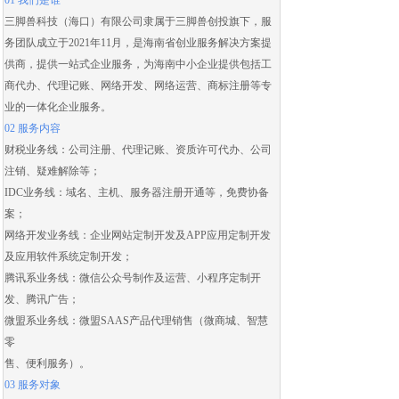
01 我们是谁
三脚兽科技（海口）有限公司隶属于三脚兽创投旗下，服
务团队成立于2021年11月，是海南省创业服务解决方案提
供商，提供一站式企业服务，为海南中小企业提供包括
工
商代办
、
代理记账
、
网络开发
、
网络运营
、
商标注册
等专
业的一体化企业服务。
02 服务内容
财税业务线：
公司注册
、
代理记账
、
资质许可代办
、
公司
注销
、
疑难解除
等；
IDC业务线：域名、主机、服务器注册开通等，免费协备
案；
网络开发业务线：
企业网站定制开发
及
APP应用定制开发
及应用
软件系统定制开发
；
腾讯系业务线：微信公众号制作及运营、
小程序定制开
发
、腾讯广告；
微盟系业务线：
微盟SAAS
产品代理销售（
微商城
、智慧
零
售、便利服务）。
03 服务对象