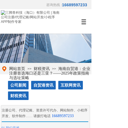
16689597233
咨询热线：
网站首页
财税资讯
海南自贸港：企业
>>
>>
注册首选海口还是三亚？——2025年政策指南
与选址策略
公司新闻
自贸港资讯
互联网资讯
财税资讯
注册公司
、
代理记账
、
资质许可代办
、
网站制作
、
小程序
16689597233
开发
、
软件制作
…… 请拨打电话