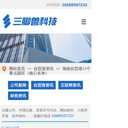
16689597233
咨询热线：
网站首页
自贸港资讯
海南自贸港13个
>>
>>
重点园区（核心名单）
公司新闻
自贸港资讯
互联网资讯
财税资讯
注册公司
、
代理记账
、
资质许可代办
、
网站制作
、
小程序
16689597233
开发
、
软件制作
…… 请拨打电话