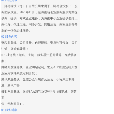
01 我们是谁
三脚兽科技（海口）有限公司隶属于三脚兽创投旗下，服
务团队成立于2021年11月，是海南省创业服务解决方案提
供商，提供一站式企业服务，为海南中小企业提供包括
工
商代办
、
代理记账
、
网络开发
、
网络运营
、
商标注册
等专
业的一体化企业服务。
02 服务内容
财税业务线：
公司注册
、
代理记账
、
资质许可代办
、
公司
注销
、
疑难解除
等；
IDC业务线：域名、主机、服务器注册开通等，免费协备
案；
网络开发业务线：
企业网站定制开发
及
APP应用定制开发
及应用
软件系统定制开发
；
腾讯系业务线：微信公众号制作及运营、
小程序定制开
发
、腾讯广告；
微盟系业务线：
微盟SAAS
产品代理销售（
微商城
、智慧
零
售、便利服务）。
03 服务对象