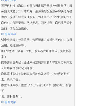
01 我们是谁
三脚兽科技（海口）有限公司隶属于三脚兽创投旗下，服
务团队成立于2021年11月，是海南省创业服务解决方案提
供商，提供一站式企业服务，为海南中小企业提供包括
工
商代办
、
代理记账
、
网络开发
、
网络运营
、
商标注册
等专
业的一体化企业服务。
02 服务内容
财税业务线：
公司注册
、
代理记账
、
资质许可代办
、
公司
注销
、
疑难解除
等；
IDC业务线：域名、主机、服务器注册开通等，免费协备
案；
网络开发业务线：
企业网站定制开发
及
APP应用定制开发
及应用
软件系统定制开发
；
腾讯系业务线：微信公众号制作及运营、
小程序定制开
发
、腾讯广告；
微盟系业务线：
微盟SAAS
产品代理销售（
微商城
、智慧
零
售、便利服务）。
03 服务对象