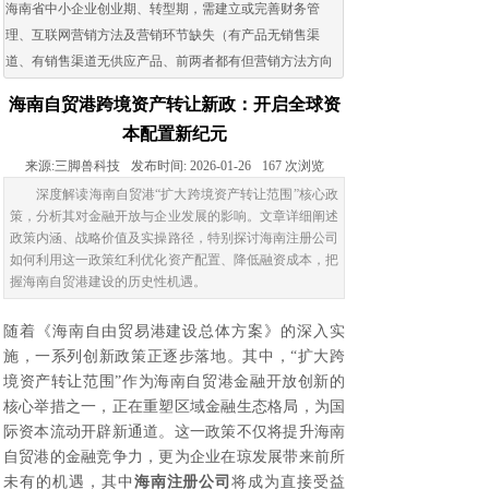
海南省中小企业创业期、转型期，需建立或完善财务管
理、互联网营销方法及营销环节缺失（有产品无销售渠
道、有销售渠道无供应产品、前两者都有但营销方法方向
出现问题）的企业。
海南自贸港跨境资产转让新政：开启全球资
本配置新纪元
来源:
三脚兽科技
发布时间:
2026-01-26
167
次浏览
深度解读海南自贸港“扩大跨境资产转让范围”核心政
策，分析其对金融开放与企业发展的影响。文章详细阐述
政策内涵、战略价值及实操路径，特别探讨海南注册公司
如何利用这一政策红利优化资产配置、降低融资成本，把
握海南自贸港建设的历史性机遇。
随着《海南自由贸易港建设总体方案》的深入实
施，一系列创新政策正逐步落地。其中，“扩大跨
境资产转让范围”作为海南自贸港金融开放创新的
核心举措之一，正在重塑区域金融生态格局，为国
际资本流动开辟新通道。这一政策不仅将提升海南
自贸港的金融竞争力，更为企业在琼发展带来前所
未有的机遇，其中
海南注册公司
将成为直接受益