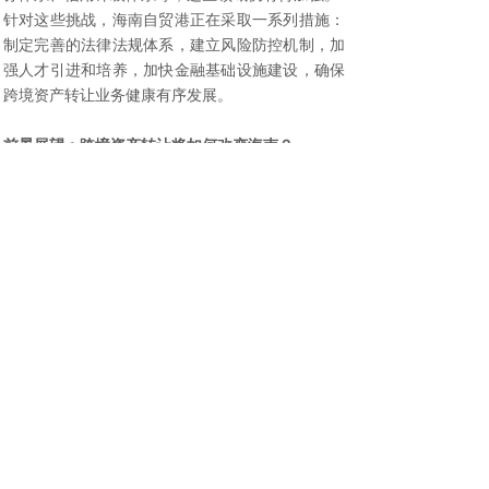
针对这些挑战，海南自贸港正在采取一系列措施：
制定完善的法律法规体系，建立风险防控机制，加
强人才引进和培养，加快金融基础设施建设，确保
跨境资产转让业务健康有序发展。
前景展望：跨境资产转让将如何改变海南？
随着跨境资产转让政策的深入实施，海南金融生态
将发生深刻变化：
金融创新活跃度提升
——各类金融机构将基于跨境
资产转让开发创新产品和服务，形成丰富的金融产
品体系。
国际资本加速集聚
——更多国际投资者将通过跨境
资产转让渠道进入海南市场，提升海南金融市场的
国际化水平。
产业与金融深度融合— —跨境资产转让将为实体经
济提供更高效的金融服务，促进产业升级和经济发
展。
金融监管体系现代化
——跨境金融业务的扩展将推
动监管体系改革，形成与国际接轨的现代化金融监