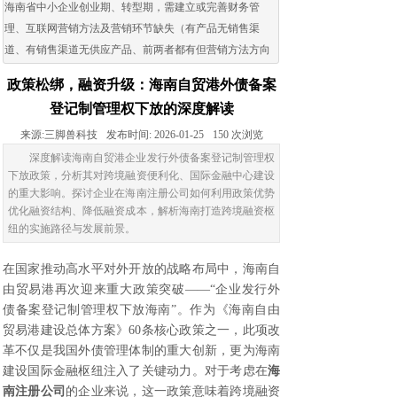
海南省中小企业创业期、转型期，需建立或完善财务管
理、互联网营销方法及营销环节缺失（有产品无销售渠
道、有销售渠道无供应产品、前两者都有但营销方法方向
出现问题）的企业。
政策松绑，融资升级：海南自贸港外债备案
登记制管理权下放的深度解读
来源:
三脚兽科技
发布时间:
2026-01-25
150
次浏览
深度解读海南自贸港企业发行外债备案登记制管理权
下放政策，分析其对跨境融资便利化、国际金融中心建设
的重大影响。探讨企业在海南注册公司如何利用政策优势
优化融资结构、降低融资成本，解析海南打造跨境融资枢
纽的实施路径与发展前景。
在国家推动高水平对外开放的战略布局中，海南自
由贸易港再次迎来重大政策突破——“企业发行外
债备案登记制管理权下放海南”。作为《海南自由
贸易港建设总体方案》60条核心政策之一，此项改
革不仅是我国外债管理体制的重大创新，更为海南
建设国际金融枢纽注入了关键动力。对于考虑在
海
南注册公司
的企业来说，这一政策意味着跨境融资