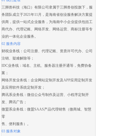
01 我们是谁
三脚兽科技（海口）有限公司隶属于三脚兽创投旗下，服
务团队成立于2021年11月，是海南省创业服务解决方案提
供商，提供一站式企业服务，为海南中小企业提供包括
工
商代办
、
代理记账
、
网络开发
、
网络运营
、
商标注册
等专
业的一体化企业服务。
02 服务内容
财税业务线：
公司注册
、
代理记账
、
资质许可代办
、
公司
注销
、
疑难解除
等；
IDC业务线：域名、主机、服务器注册开通等，免费协备
案；
网络开发业务线：
企业网站定制开发
及
APP应用定制开发
及应用
软件系统定制开发
；
腾讯系业务线：微信公众号制作及运营、
小程序定制开
发
、腾讯广告；
微盟系业务线：
微盟SAAS
产品代理销售（
微商城
、智慧
零
售、便利服务）。
03 服务对象