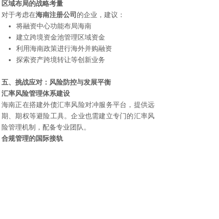
区域布局的战略考量
对于考虑在
海南注册公司
的企业，建议：
将融资中心功能布局海南
建立跨境资金池管理区域资金
利用海南政策进行海外并购融资
探索资产跨境转让等创新业务
五、挑战应对：风险防控与发展平衡
汇率风险管理体系建设
海南正在搭建外债汇率风险对冲服务平台，提供远
期、期权等避险工具。企业也需建立专门的汇率风
险管理机制，配备专业团队。
合规管理的国际接轨
海南引入了多家国际律所和会计师事务所，帮助企
业建立符合国际标准的合规体系。同时，建立外债
发行合规指引，提供标准化操作流程。
监管协调机制的创新
海南探索建立“监管部门+金融机构+企业”三方协作
机制，定期开展风险排查和压力测试，确保风险可
控。