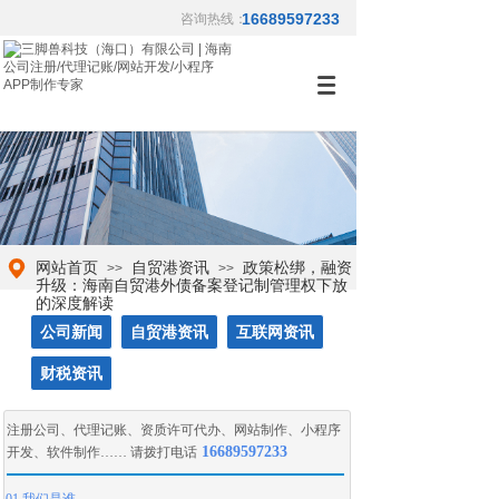
16689597233
咨询热线：
网站首页
自贸港资讯
政策松绑，融资
>>
>>
升级：海南自贸港外债备案登记制管理权下放
的深度解读
公司新闻
自贸港资讯
互联网资讯
财税资讯
注册公司
、
代理记账
、
资质许可代办
、
网站制作
、
小程序
16689597233
开发
、
软件制作
…… 请拨打电话