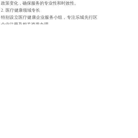
政策变化，确保服务的专业性和时效性。
2. 医疗健康领域专长
特别设立医疗健康企业服务小组，专注乐城先行区
企业注册及相关资质办理。
3. 全流程服务保障
从前期咨询到后期运营，提供持续的企业服务支
持。
4. 高效透明的服务
明确的服务流程和时限承诺，收费透明，无隐形费
用。
琼海创业的黄金机遇期
当前，琼海正处于多重政策叠加的黄金发展期：
博鳌亚洲论坛带动效应持续增强
乐城医疗先行区政策优势明显
琼海全域旅游发展快速推进
基础设施建设日益完善
我们建议有意在琼海发展的企业：
尽早进行市场布局
选择合适的产业定位