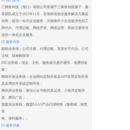
01 我们是谁
三脚兽科技（海口）有限公司隶属于三脚兽创投旗下，服
务团队成立于2021年11月，是海南省创业服务解决方案提
供商，提供一站式企业服务，为海南中小企业提供包括
工
商代办
、
代理记账
、
网络开发
、
网络运营
、
商标注册
等专
业的一体化企业服务。
02 服务内容
财税业务线：
公司注册
、
代理记账
、
资质许可代办
、
公司
注销
、
疑难解除
等；
IDC业务线：域名、主机、服务器注册开通等，免费协备
案；
网络开发业务线：
企业网站定制开发
及
APP应用定制开发
及应用
软件系统定制开发
；
腾讯系业务线：微信公众号制作及运营、
小程序定制开
发
、腾讯广告；
微盟系业务线：
微盟SAAS
产品代理销售（
微商城
、智慧
零
售、便利服务）。
03 服务对象