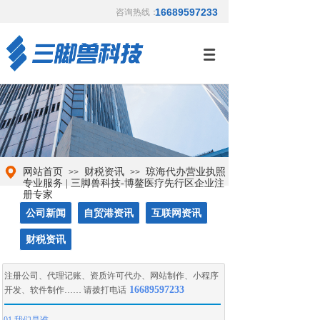
16689597233
咨询热线：
网站首页
财税资讯
琼海代办营业执照
>>
>>
专业服务 | 三脚兽科技-博鳌医疗先行区企业注
册专家
公司新闻
自贸港资讯
互联网资讯
财税资讯
注册公司
、
代理记账
、
资质许可代办
、
网站制作
、
小程序
16689597233
开发
、
软件制作
…… 请拨打电话