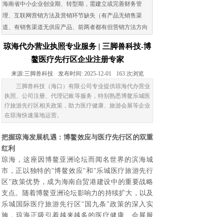
海南省中小企业创业期、转型期，需建立或完善财务管
理、互联网营销方法及营销环节缺失（有产品无销售渠
道、有销售渠道无供应产品、前两者都有但营销方法方向
出现问题）的企业。
琼海代办营业执照专业服务 | 三脚兽科技-博
鳌医疗先行区企业注册专家
来源:
三脚兽科技
发布时间:
2025-12-01
163
次浏览
三脚兽科技（海口）有限公司专业提供琼海代办营业
执照、公司注册、代理记账等服务，特别熟悉博鳌乐城医
疗旅游先行区相关政策，助力医疗健康、旅游会展等企业
在琼海快速落地运营。
把握琼海发展机遇：博鳌效应与医疗先行区的双重
红利
琼海，这座因博鳌亚洲论坛而闻名世界的滨海城
市，正以独特的"博鳌效应"和"乐城医疗旅游先行
区"政策优势，成为海南自贸港建设中的重要战略
支点。随着博鳌亚洲论坛影响力的持续扩大，以及
乐城国际医疗旅游先行区"国九条"政策的深入实
施，琼海正吸引着越来越多的医疗健康、会展服