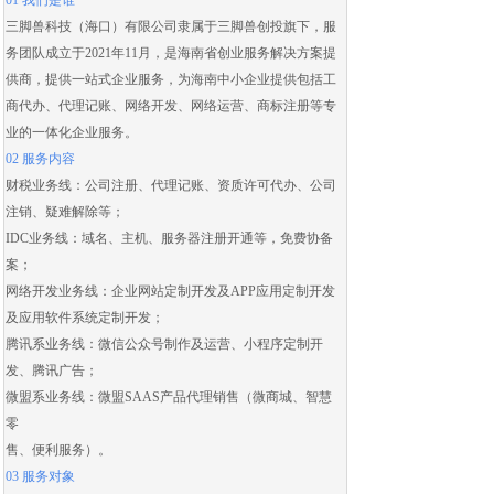
01 我们是谁
三脚兽科技（海口）有限公司隶属于三脚兽创投旗下，服
务团队成立于2021年11月，是海南省创业服务解决方案提
供商，提供一站式企业服务，为海南中小企业提供包括
工
商代办
、
代理记账
、
网络开发
、
网络运营
、
商标注册
等专
业的一体化企业服务。
02 服务内容
财税业务线：
公司注册
、
代理记账
、
资质许可代办
、
公司
注销
、
疑难解除
等；
IDC业务线：域名、主机、服务器注册开通等，免费协备
案；
网络开发业务线：
企业网站定制开发
及
APP应用定制开发
及应用
软件系统定制开发
；
腾讯系业务线：微信公众号制作及运营、
小程序定制开
发
、腾讯广告；
微盟系业务线：
微盟SAAS
产品代理销售（
微商城
、智慧
零
售、便利服务）。
03 服务对象