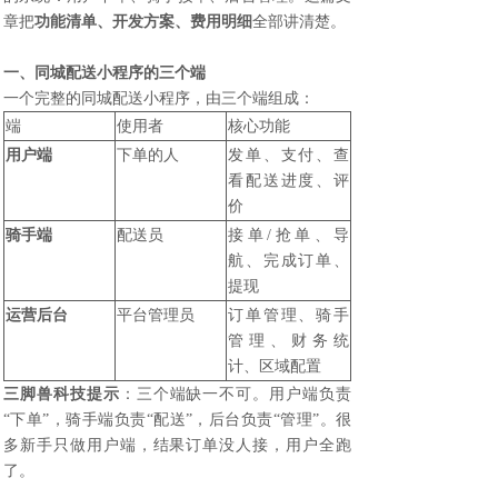
章把
功能清单、开发方案、费用明细
全部讲清楚。
一、同城配送小程序的三个端
一个完整的同城配送小程序，由三个端组成：
端
使用者
核心功能
用户端
下单的人
发单、支付、查
看配送进度、评
价
骑手端
配送员
接单/抢单、导
航、完成订单、
提现
运营后台
平台管理员
订单管理、骑手
管理、财务统
计、区域配置
三脚兽科技
提示
：三个端缺一不可。用户端负责
“下单”，骑手端负责“配送”，后台负责“管理”。很
多新手只做用户端，结果订单没人接，用户全跑
了。