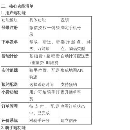
二、核心功能清单
1. 用户端功能
功能模块
具体功能
说明
登录注册
微信授权一键登
绑定手机号
录
下单发单
帮取、帮送、帮
选择起点、终
买、万能帮
点、物品类型
智能计价
基础费+路程费
自动计算配送费
+重量费+时段费
实时追踪
骑手位置、配送
集成地图API
轨迹
预约配送
选择送达时间
支持预约
小费功能
用户可给骑手打
提升接单率
赏
订单管理
待支付、配送
查看订单状态
中、已完成
评价系统
对骑手评分
建立信任
2. 骑手端功能