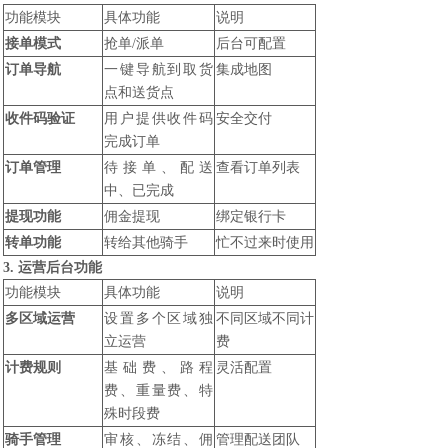
功能模块
具体功能
说明
接单模式
抢单/派单
后台可配置
订单导航
一键导航到取货
集成地图
点和送货点
收件码验证
用户提供收件码
安全交付
完成订单
订单管理
待接单、配送
查看订单列表
中、已完成
提现功能
佣金提现
绑定银行卡
转单功能
转给其他骑手
忙不过来时使用
3. 运营后台功能
功能模块
具体功能
说明
多区域运营
设置多个区域独
不同区域不同计
立运营
费
计费规则
基础费、路程
灵活配置
费、重量费、特
殊时段费
骑手管理
审核、冻结、佣
管理配送团队