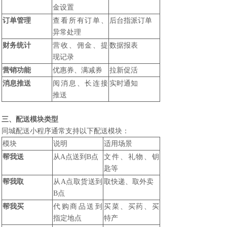
金设置
订单管理
查看所有订单、
后台指派订单
异常处理
财务统计
营收、佣金、提
数据报表
现记录
营销功能
优惠券、满减券
拉新促活
消息推送
阅消息、长连接
实时通知
推送
三、配送模块类型
同城配送小程序通常支持以下配送模块：
模块
说明
适用场景
帮我送
从A点送到B点
文件、礼物、钥
匙等
帮我取
从A点取货送到
取快递、取外卖
B点
帮我买
代购商品送到
买菜、买药、买
指定地点
特产