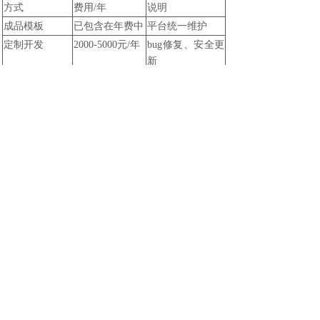
方式
费用/年
说明
成品模板
已包含在年费中
平台统一维护
定制开发
2000-5000元/年
bug修复、安全更
新
六、开发流程
敏捷开发阶段
：
阶段
工作内容
耗时
需求确认
梳理功能清单、
3-7天
确认方案
原型设计
界面布局、交互
5-10天
逻辑
核心开发
前后端开发
4-8周
测试
功能测试、压力
1-2周
测试
上线
提交微信审核
3-7天
全程
6-12周
三脚兽科技
提示
：同城配送小程序因为涉及实时通