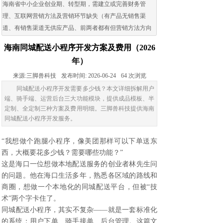
海南省中小企业创业期、转型期，需建立或完善财务管
理、互联网营销方法及营销环节缺失（有产品无销售渠
道、有销售渠道无供应产品、前两者都有但营销方法方向
出现问题）的企业。
海南同城配送小程序开发方案及费用（2026
年）
来源:
三脚兽科技
发布时间:
2026-06-24
64
次浏览
同城配送小程序开发需要多少钱？本文详细拆解用户
端、骑手端、运营后台三大功能模块，提供成品模板、半
定制、全定制三种方案及费用明细。三脚兽科技提供海南
同城配送小程序开发服务。
“我想做个跑腿小程序，像美团那样可以下单送东
西，大概要花多少钱？需要哪些功能？”
这是海口一位想做本地配送服务的创业者林先生问
的问题。他在海口生活多年，熟悉各区域的路线和
商圈，想做一个本地化的同城配送平台，但被“技
术”两个字卡住了。
同城配送小程序，其实不复杂——就是一套标准化
的系统：用户下单、骑手接单、后台管理。这篇文