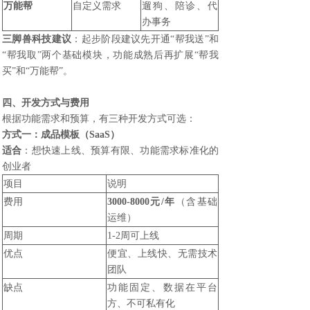
万能帮
自定义需求
遛狗、陪诊、代
办事务
三脚兽科技
建议
：起步阶段建议先开通“帮我送”和
“帮我取”两个基础模块，功能成熟后再扩展“帮我
买”和“万能帮”。
四、开发方式与费用
根据功能需求和预算，有三种开发方式可选：
方式一：成品模板（SaaS）
适合
：想快速上线、预算有限、功能需求标准化的
创业者
项目
说明
费用
3000-8000元/年
（含基础
运维）
周期
1-2周可上线
优点
便宜、上线快、无需技术
团队
缺点
功能固定、数据在平台
方、不可私有化