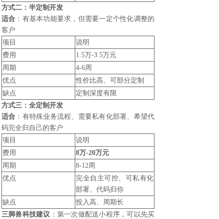
方式二：半定制开发
适合
：有基本功能要求，但需要一定个性化调整的
客户
项目
说明
费用
1.5万-3.5万元
周期
4-6周
优点
性价比高、可部分定制
缺点
定制深度有限
方式三：全定制开发
适合
：有特殊业务流程、需要私有化部署、希望代
码完全归自己的客户
项目
说明
费用
8万-20万元
周期
8-12周
优点
完全自主可控、可私有化
部署、代码归你
缺点
投入高、周期长
三脚兽科技
建议
：第一次做配送小程序，可以先买