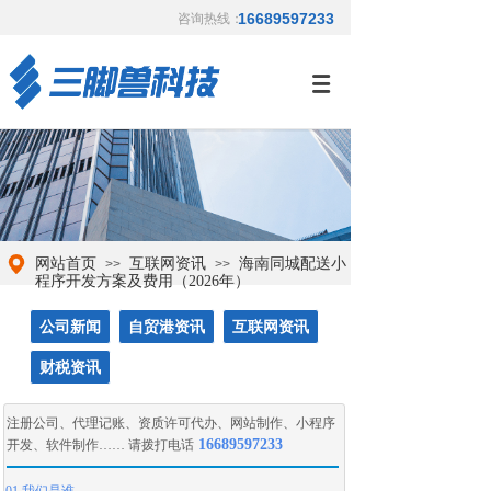
16689597233
咨询热线：
网站首页
互联网资讯
海南同城配送小
>>
>>
程序开发方案及费用（2026年）
公司新闻
自贸港资讯
互联网资讯
财税资讯
注册公司
、
代理记账
、
资质许可代办
、
网站制作
、
小程序
16689597233
开发
、
软件制作
…… 请拨打电话