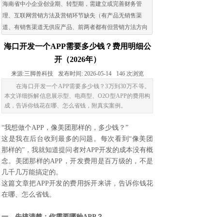
海南省中小企业创业期、转型期，需建立或完善财务管
理、互联网营销方法及营销环节缺失（有产品无销售渠
道、有销售渠道无供应产品、前两者都有但营销方法方向
出现问题）的企业。
海口开发一个APP需要多少钱？费用明细公
开（2026年）
来源:
三脚兽科技
发布时间:
2026-05-14
146
次浏览
在海口开发一个APP需要多少钱？3万到30万不等。
本文详细拆解信息展示型、电商型、O2O型APP的费用构
成，告诉你钱花在哪、怎么省钱，附真实案例。
“我想做个APP，像美团那样的，多少钱？”
这是我在后台收到最多的问题。每次看到“像美团
那样的”，我就知道提问者对APP开发的成本没有概
念。美团那样的APP，开发费用是百万级的，不是
几千几万能搞定的。
这篇文章把
APP开发
的费用拆开来讲，告诉你钱花
在哪、怎么省钱。
一、先搞清楚：你需要哪种APP？