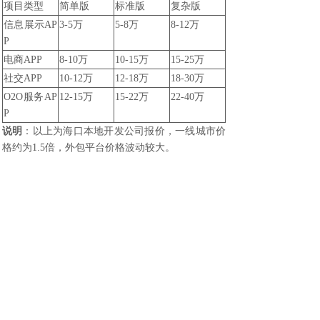
项目类型
简单版
标准版
复杂版
信息展示AP
3-5万
5-8万
8-12万
P
电商APP
8-10万
10-15万
15-25万
社交APP
10-12万
12-18万
18-30万
O2O服务AP
12-15万
15-22万
22-40万
P
说明
：以上为海口本地开发公司报价，一线城市价
格约为1.5倍，外包平台价格波动较大。
五、避坑清单：别在这些地方花冤枉钱
坑一：上来就做双端
很多创业者开口就要“iOS和Android都要”。如果预
算有限，
先做一个端
（建议先做微信小程序），验
证商业模式后再做APP。
省多少钱
：省30%-40%的开发费。
坑二：功能贪多求全
“这个功能加上，那个功能也加上”，功能越多越
贵。而且功能越多，出bug的概率越大。