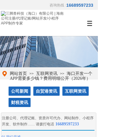
16689597233
咨询热线：
网站首页
互联网资讯
海口开发一个
>>
>>
APP需要多少钱？费用明细公开（2026年）
公司新闻
自贸港资讯
互联网资讯
财税资讯
注册公司
、
代理记账
、
资质许可代办
、
网站制作
、
小程序
16689597233
开发
、
软件制作
…… 请拨打电话