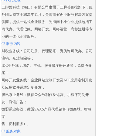
01 我们是谁
三脚兽科技（海口）有限公司隶属于三脚兽创投旗下，服
务团队成立于2021年11月，是海南省创业服务解决方案提
供商，提供一站式企业服务，为海南中小企业提供包括
工
商代办
、
代理记账
、
网络开发
、
网络运营
、
商标注册
等专
业的一体化企业服务。
02 服务内容
财税业务线：
公司注册
、
代理记账
、
资质许可代办
、
公司
注销
、
疑难解除
等；
IDC业务线：域名、主机、服务器注册开通等，免费协备
案；
网络开发业务线：
企业网站定制开发
及
APP应用定制开发
及应用
软件系统定制开发
；
腾讯系业务线：微信公众号制作及运营、
小程序定制开
发
、腾讯广告；
微盟系业务线：
微盟SAAS
产品代理销售（
微商城
、智慧
零
售、便利服务）。
03 服务对象