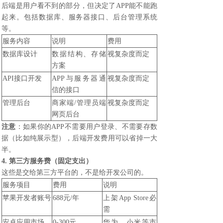
后端是用户看不到的部分，但决定了APP能不能跑
起来。包括数据库、服务器接口、后台管理系统
等。
服务内容
说明
费用
数据库设计
数据结构、存储
视复杂度而定
方案
API接口开发
APP与服务器通
视复杂度而定
信的接口
管理后台
商家端/管理员端
视复杂度而定
网页后台
注意
：如果你的APP不需要用户登录、不需要存数
据（比如纯展示型），后端开发费用可以省掉一大
半。
4. 第三方服务费（固定支出）
这些是交给第三方平台的，不是给开发公司的。
服务项目
费用
说明
苹果开发者账号
688元/年
上架App Store必
需
安卓应用市场
0-300元
华为、小米等市