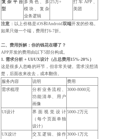
复杂平台
多角色、多
25万+
打车APP、
型
模块、复杂
美团
业务逻辑
注意
：以上价格是iOS和Android
双端
开发的价格。
如果只做一个端，费用打6-7折。
二、费用拆解：你的钱花在哪了？
APP开发的费用由以下5部分构成。
1. 需求分析 + UI/UX设计（占总费用15%-20%）
这是很多人忽略的环节，但非常关键。需求没想清
楚，后面改来改去，成本翻倍。
服务内容
说明
费用
需求梳理
分析业务流程、
3000-8000元
功能清单、用户
画像
UI设计
界面视觉设计
5000-2万元
（每个页面单独
设计）
UX设计
交互逻辑、操作
3000-1万元