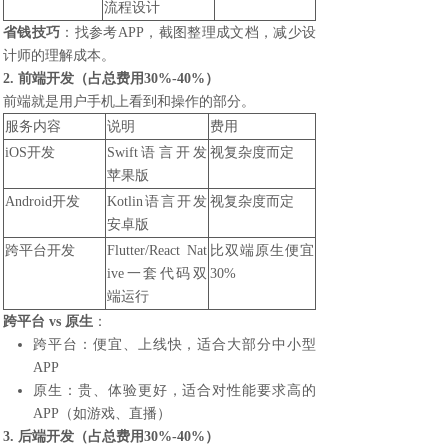
流程设计
省钱技巧
：找参考APP，截图整理成文档，减少设
计师的理解成本。
2. 前端开发（占总费用30%-40%）
前端就是用户手机上看到和操作的部分。
服务内容
说明
费用
iOS开发
Swift语言开发
视复杂度而定
苹果版
Android开发
Kotlin语言开发
视复杂度而定
安卓版
跨平台开发
Flutter/React Nat
比双端原生便宜
ive一套代码双
30%
端运行
跨平台 vs 原生
：
跨平台：便宜、上线快，适合大部分中小型
APP
原生：贵、体验更好，适合对性能要求高的
APP（如游戏、直播）
3. 后端开发（占总费用30%-40%）