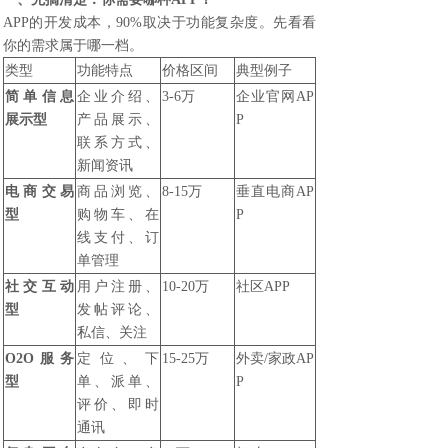
APP的开发成本，90%取决于功能复杂度。先看看
你的需求属于哪一档。
类型
功能特点
价格区间
典型例子
简单信息
企业介绍、
3-6万
企业官网AP
展示型
产品展示、
P
联系方式、
新闻资讯
电商交易
商品浏览、
8-15万
垂直电商AP
型
购物车、在
P
线支付、订
单管理
社交互动
用户注册、
10-20万
社区APP
型
发帖评论、
私信、关注
O2O服务
定位、下
15-25万
外卖/家政AP
型
单、派单、
P
评价、即时
通讯