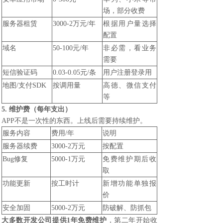
场，部分收费
服务器租赁
3000-2万元/年
根据用户量选择
配置
域名
50-100元/年
非必需，看业务
需要
短信验证码
0.03-0.05元/条
用户注册登录用
地图/支付SDK
按调用量
高德、微信支付
等
5. 维护费（每年支出）
APP不是一次性的东西。上线后需要持续维护。
服务内容
费用/年
说明
服务器续费
3000-2万元
按配置
Bug修复
5000-1万元
免费维护期后收
取
功能更新
按工时计
新增功能单独报
价
安全加固
5000-2万元
防破解、防抓包
大多数开发公司提供1年免费维护
，第二年开始收