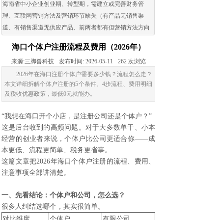
海南省中小企业创业期、转型期，需建立或完善财务管
理、互联网营销方法及营销环节缺失（有产品无销售渠
道、有销售渠道无供应产品、前两者都有但营销方法方向
出现问题）的企业。
海口个体户注册流程及费用（2026年）
来源:
三脚兽科技
发布时间:
2026-05-11
262
次浏览
2026年在海口注册个体户需要多少钱？流程怎么走？
本文详细拆解个体户注册的5个条件、4步流程、费用明细
及税收优惠政策，最低0元就能办。
“我想在海口开个小店，是
注册公司
还是个体户？”
这是后台收到的高频问题。对于大多数单干、小本
经营的创业者来说，个体户比公司更适合你——成
本更低、流程更简单、税务更省事。
这篇文章把2026年
海口个体户注册
的流程、费用、
注意事项全部讲清楚。
一、先看结论：个体户和公司，怎么选？
很多人纠结选哪个，其实很简单。
对比维度
个体户
有限公司