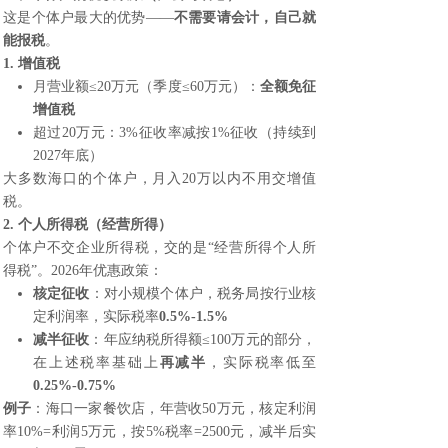
这是个体户最大的优势——
不需要请会计，自己就
能报税
。
1. 增值税
月营业额≤20万元（季度≤60万元）：
全额免征
增值税
超过20万元：3%征收率减按1%征收（持续到
2027年底）
大多数海口的个体户，月入20万以内不用交增值
税。
2. 个人所得税（经营所得）
个体户不交企业所得税，交的是“经营所得个人所
得税”。2026年优惠政策：
核定征收
：对小规模个体户，税务局按行业核
定利润率，实际税率
0.5%-1.5%
减半征收
：年应纳税所得额≤100万元的部分，
在上述税率基础上
再减半
，实际税率低至
0.25%-0.75%
例子
：海口一家餐饮店，年营收50万元，核定利润
率10%=利润5万元，按5%税率=2500元，减半后实