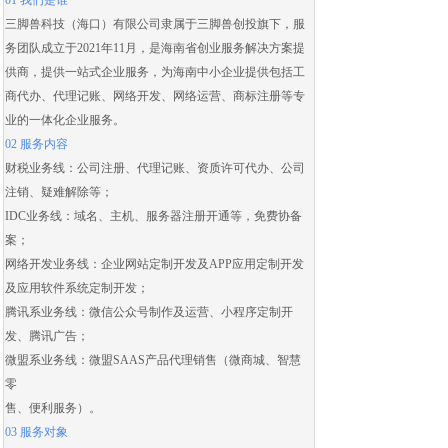
01 我们是谁
三脚兽科技（海口）有限公司隶属于三脚兽创投旗下，服
务团队成立于2021年11月，是海南省创业服务解决方案提
供商，提供一站式企业服务，为海南中小企业提供包括
工
商代办
、
代理记账
、
网络开发
、
网络运营
、
商标注册
等专
业的一体化企业服务。
02 服务内容
财税业务线：
公司注册
、
代理记账
、
资质许可代办
、
公司
注销
、
疑难解除
等；
IDC业务线：域名、主机、服务器注册开通等，免费协备
案；
网络开发业务线：
企业网站定制开发
及
APP应用定制开发
及应用
软件系统定制开发
；
腾讯系业务线：微信公众号制作及运营、
小程序定制开
发
、腾讯广告；
微盟系业务线：
微盟SAAS
产品代理销售（
微商城
、智慧
零
售、便利服务）。
03 服务对象