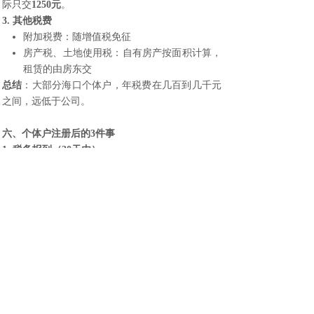
际只交
1250元
。
3. 其他税费
附加税费：随增值税免征
房产税、土地使用税：自有房产按面积计算，
租赁的由房东交
总结
：大部分海口个体户，年税费在几百到几千元
之间，远低于公司。
六、个体户注册后的3件事
1. 税务报到（30天内）
个体户不需要做复杂的税务登记，但需要在拿到执
照后30天内，登录“海南省电子税务局”完成
税务报
到
——核定税种、确定征收方式。
注意
：即使没有业务，也要做“零申报”。不申报会
被罚款。
2. 食品经营许可证（餐饮类需要）
如果你是做餐饮、食品销售的，拿到个体户执照
后，还需要去区市场监督管理局办理
食品经营许可
证
。没有证不能开业。
3. 门头招牌备案