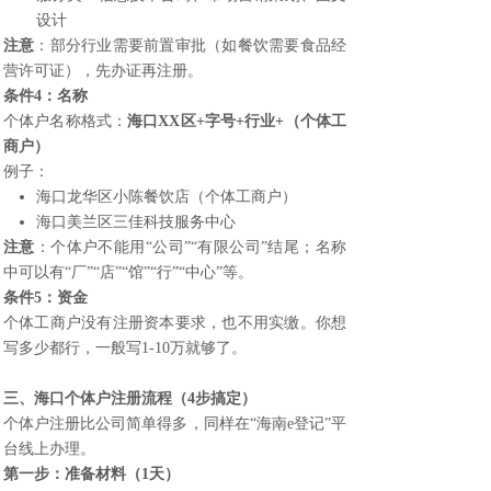
设计
注意
：部分行业需要前置审批（如餐饮需要食品经
营许可证），先办证再注册。
条件4：名称
个体户名称格式：
海口XX区+字号+行业+（个体工
商户）
例子：
海口龙华区小陈餐饮店（个体工商户）
海口美兰区三佳科技服务中心
注意
：个体户不能用“公司”“有限公司”结尾；名称
中可以有“厂”“店”“馆”“行”“中心”等。
条件5：资金
个体工商户没有注册资本要求，也不用实缴。你想
写多少都行，一般写1-10万就够了。
三、
海口个体户注册
流程（4步搞定）
个体户注册比公司简单得多，同样在“海南e登记”平
台线上办理。
第一步：准备材料（1天）