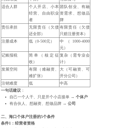
适合人群
个人开店、小本
团队创业、有融
经营、自由职业
资需求、想做品
者
牌
责任承担
无限责任（欠债
有限责任（欠债
还全部）
只赔注册资本）
注册成本
低（0-500元）
中（1000-4000
元）
记账报税
简单（核定征
复杂（需专业会
收）
计）
发展空间
有限（难融资、
大（可融资、可
难扩张）
开分公司）
注销难度
低
中高
一句话建议
：
自己一个人干、只是开个小店接单 →
个体户
有合伙人、想融资、想做品牌 →
公司
二、
海口个体户注册
的5个条件
条件1：经营者资格