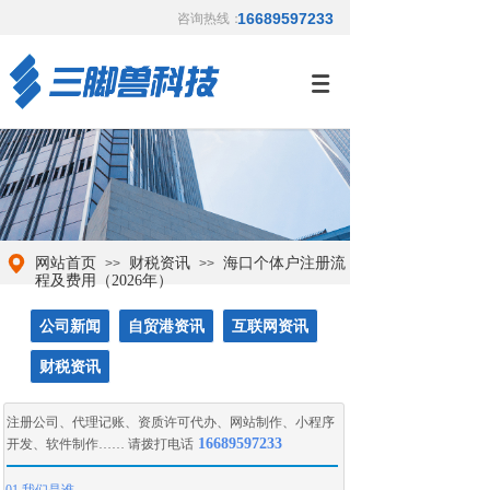
16689597233
咨询热线：
网站首页
财税资讯
海口个体户注册流
>>
>>
程及费用（2026年）
公司新闻
自贸港资讯
互联网资讯
财税资讯
注册公司
、
代理记账
、
资质许可代办
、
网站制作
、
小程序
16689597233
开发
、
软件制作
…… 请拨打电话