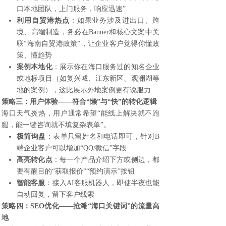
口本地团队，上门服务，响应迅速”
利用自贸港热点
：如果业务涉及进出口、跨
境、高端制造，务必在Banner和核心文案中关
联“海南自贸港政策”，让企业客户觉得你懂政
策、懂趋势
案例本地化
：展示你在海口服务过的知名企业
或地标项目（如复兴城、江东新区、观澜湖等
地的案例），这比展示外地案例更有说服力
策略三：用户体验——符合“懒”与“快”的转化逻辑
海口天气炎热，用户通常希望“能线上解决就不跑
腿，能一键咨询就不填复杂表单”。
极简询盘
：表单只留姓名和电话即可，针对B
端企业客户可以增加“QQ/微信”字段
高亮转化点
：每一个产品介绍下方或侧边，都
要有醒目的“获取报价”“预约演示”按钮
智能客服
：接入AI客服机器人，即使半夜也能
自动回复，留下客户线索
策略四：SEO优化——抢滩“海口关键词”的流量高
地