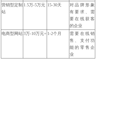
营销型定制
1.5万-5万元
15-30天
对品牌形象
站
有要求、需
要在线获客
的企业
电商型网站
3万-10万元+
1-2个月
需要在线销
售、支付功
能的零售企
业
全案推广服
3万-15万元/
持续服务
希望从建站
务
年
到推广一体
化服务的企
业
费用构成明细
：
费用项目
内容说明
价格范围
网站设计
品牌视觉、页面
5000-2万元
风格、UI/UX规
划
切版
将设计稿转成前
3000-1万元
端画面，含响应