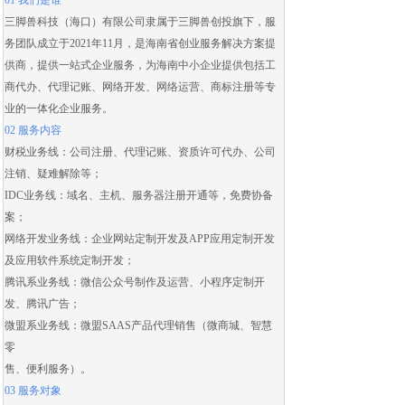
01 我们是谁
三脚兽科技（海口）有限公司隶属于三脚兽创投旗下，服
务团队成立于2021年11月，是海南省创业服务解决方案提
供商，提供一站式企业服务，为海南中小企业提供包括
工
商代办
、
代理记账
、
网络开发
、
网络运营
、
商标注册
等专
业的一体化企业服务。
02 服务内容
财税业务线：
公司注册
、
代理记账
、
资质许可代办
、
公司
注销
、
疑难解除
等；
IDC业务线：域名、主机、服务器注册开通等，免费协备
案；
网络开发业务线：
企业网站定制开发
及
APP应用定制开发
及应用
软件系统定制开发
；
腾讯系业务线：微信公众号制作及运营、
小程序定制开
发
、腾讯广告；
微盟系业务线：
微盟SAAS
产品代理销售（
微商城
、智慧
零
售、便利服务）。
03 服务对象