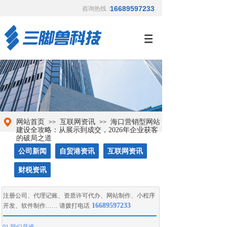
16689597233
咨询热线：
网站首页
互联网资讯
海口营销型网站
>>
>>
建设全攻略：从展示到成交，2026年企业获客
的破局之道
公司新闻
自贸港资讯
互联网资讯
财税资讯
注册公司
、
代理记账
、
资质许可代办
、
网站制作
、
小程序
16689597233
开发
、
软件制作
…… 请拨打电话