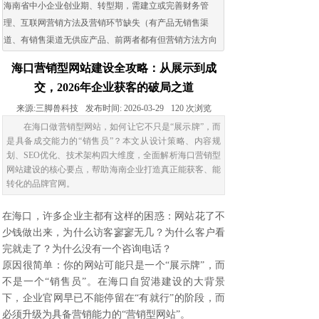
海南省中小企业创业期、转型期，需建立或完善财务管
理、互联网营销方法及营销环节缺失（有产品无销售渠
道、有销售渠道无供应产品、前两者都有但营销方法方向
出现问题）的企业。
海口营销型网站建设全攻略：从展示到成
交，2026年企业获客的破局之道
来源:
三脚兽科技
发布时间:
2026-03-29
120
次浏览
在海口做营销型网站，如何让它不只是“展示牌”，而
是具备成交能力的“销售员”？本文从设计策略、内容规
划、SEO优化、技术架构四大维度，全面解析海口营销型
网站建设的核心要点，帮助海南企业打造真正能获客、能
转化的品牌官网。
在海口，许多企业主都有这样的困惑：网站花了不
少钱做出来，为什么访客寥寥无几？为什么客户看
完就走了？为什么没有一个咨询电话？
原因很简单：你的网站可能只是一个“展示牌”，而
不是一个“销售员”。在海口自贸港建设的大背景
下，企业官网早已不能停留在“有就行”的阶段，而
必须升级为具备营销能力的“营销型网站”。