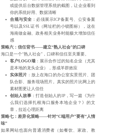
或提供后台数据管理系统的截图，让企业看到
你的系统好用、数据清晰
合规与安全
：必须展示ICP备案号、公安备案
号以及SSL证书（网址栏的小锁图标），这在
海南做金融、政务相关业务时能极大增加信任
感
策略六：信任背书——建立“熟人社会”的口碑
海口是一个“熟人社会”，口碑和信任至关重要。
客户LOGO墙
：展示合作过的知名企业（尤其
是本地的龙头企业），形成羊群效应
实体照片
：放上在海口的办公室实景照片、团
队合影、服务现场照片。真实的照片比网上的
素材图更让人信任
创始人故事
：打造创始人的IP，写一篇《为什
么我们选择扎根海口服务本地企业？》的文
章，拉近心理距离
策略七：差异化策略——针对“C端用户”要有“人情
味”
如果网站也面向普通消费者（如餐饮、家政、教