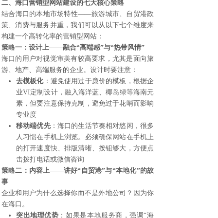
二、
海口营销型网站建设
的七大核心策略
结合海口的本地市场特性——旅游城市、自贸港政
策、消费与服务并重，我们可以从以下七个维度来
构建一个高转化率的营销型网站：
策略一：设计上——融合“高端感”与“热带风情”
海口的用户对视觉审美有较高要求，尤其是面向旅
游、地产、高端服务的企业。设计时要注意：
去模板化
：避免使用过于廉价的模板，根据企
业VI定制设计，融入海洋蓝、椰岛绿等海南元
素，但要注意保持克制，避免过于花哨而影响
专业度
移动端优先
：海口的生活节奏相对悠闲，很多
人习惯在手机上浏览。必须确保网站在手机上
的打开速度快、排版清晰、按钮够大，方便点
击拨打电话或微信咨询
策略二：内容上——讲好“自贸港”与“本地化”的故
事
企业和用户为什么选择你而不是外地公司？因为你
在海口。
突出地理优势
：如果是本地服务商，强调“海