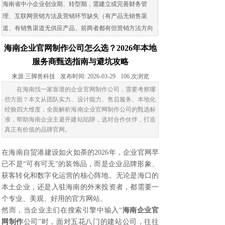
海南省中小企业创业期、转型期，需建立或完善财务管
理、互联网营销方法及营销环节缺失（有产品无销售渠
道、有销售渠道无供应产品、前两者都有但营销方法方向
出现问题）的企业。
海南企业官网制作公司怎么选？2026年本地
服务商甄选指南与避坑攻略
来源:
三脚兽科技
发布时间:
2026-03-29
106
次浏览
在海南找一家靠谱的企业官网制作公司，需要考察哪
些方面？本文从团队实力、设计能力、售后服务、本地化
经验四大维度，全面解析海南企业官网制作公司的甄选标
准，帮助海南企业主避开建站陷阱，选对合作伙伴，打造
真正有价值的品牌官网。
在海南自贸港建设如火如荼的2026年，企业官网早
已不是“可有可无”的装饰品，而是企业品牌形象、
获客转化和数字化运营的核心阵地。无论是海口的
本土企业，还是入驻海南的外来投资者，都需要一
个专业、美观、好用的官方网站。
然而，当企业主们在搜索引擎中输入“
海南企业官
网制作
公司”时，面对五花八门的建站公司，往往