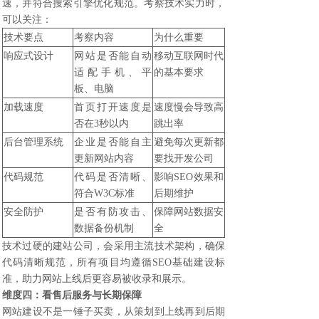
速，并符合搜索引擎优化规范。考察技术实力时，
可以关注：
技术要点
考察内容
为什么重要
响应式设计
网站是否能自动
移动互联网时代
适配手机、平
的基本要求
板、电脑
加载速度
首页打开速度是
速度慢会导致高
否在3秒以内
跳出率
后台管理系统
企业是否能自主
避免每次更新都
更新网站内容
要找开发公司
代码规范
代码是否清晰、
影响SEO效果和
符合W3C标准
后期维护
安全防护
是否有防攻击、
保障网站数据安
数据备份机制
全
技术过硬的建站公司，会采用主流技术架构，确保
代码清晰规范，所有项目均遵循SEO基础建设标
准，助力网站上线后更容易被收录和展示。
维度四：看售后服务与长期保障
网站建设不是一锤子买卖，从策划到上线再到后期