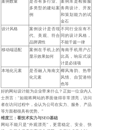
案例数量
是否有多行业、
案例库是检验服
多类型的建站案
务商设计、开发
例
和策划能力的试
金石
设计风格
案例设计是否现
不同行业应有不
代、美观、符合
同的设计风格，
品牌调性
不能千篇一律
移动端适配
案例在手机上的
海南手机用户占
显示效果如何
比高，响应式设
计是必须项
本地化元素
是否融入海南文
椰风海韵、热带
化元素
风情、自贸港特
色等
好的网站设计能为企业带来什么？正如一位业内人
士所言：“如能将网站的界面做得非常漂亮，访问
者在访问过程中，会认为公司在实力、服务、产品
等方面都很具有优势。”
维度三：看技术实力与SEO基础
网站不能只是“外观漂亮”，更需稳定、安全、快