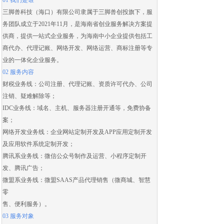
01 我们是谁
三脚兽科技（海口）有限公司隶属于三脚兽创投旗下，服
务团队成立于2021年11月，是海南省创业服务解决方案提
供商，提供一站式企业服务，为海南中小企业提供包括
工
商代办
、
代理记账
、
网络开发
、
网络运营
、
商标注册
等专
业的一体化企业服务。
02 服务内容
财税业务线：
公司注册
、
代理记账
、
资质许可代办
、
公司
注销
、
疑难解除
等；
IDC业务线：域名、主机、服务器注册开通等，免费协备
案；
网络开发业务线：
企业网站定制开发
及
APP应用定制开发
及应用
软件系统定制开发
；
腾讯系业务线：微信公众号制作及运营、
小程序定制开
发
、腾讯广告；
微盟系业务线：
微盟SAAS
产品代理销售（
微商城
、智慧
零
售、便利服务）。
03 服务对象