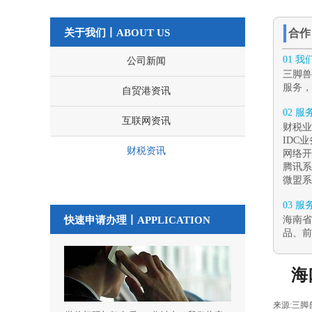
关于我们丨ABOUT US
合
01 
公司新闻
三脚兽
服务，
自贸港资讯
02 
互联网资讯
财税业
IDC
财税资讯
网络开
腾讯系
微盟系
03 
快速申请办理丨
APPLICATION
海南省
品、前
海
来源:
三脚