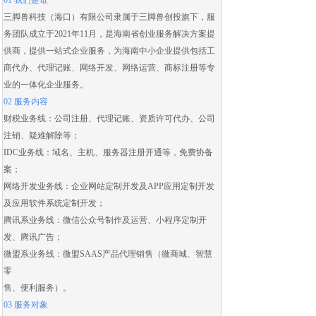
01 我们是谁
三脚兽科技（海口）有限公司隶属于三脚兽创投旗下，服
务团队成立于2021年11月，是海南省创业服务解决方案提
供商，提供一站式企业服务，为海南中小企业提供包括
工
商代办
、
代理记账
、
网络开发
、
网络运营
、
商标注册
等专
业的一体化企业服务。
02 服务内容
财税业务线：
公司注册
、
代理记账
、
资质许可代办
、
公司
注销
、
疑难解除
等；
IDC业务线：域名、主机、服务器注册开通等，免费协备
案；
网络开发业务线：
企业网站定制开发
及
APP应用定制开发
及应用
软件系统定制开发
；
腾讯系业务线：微信公众号制作及运营、
小程序定制开
发
、腾讯广告；
微盟系业务线：
微盟SAAS
产品代理销售（
微商城
、智慧
零
售、便利服务）。
03 服务对象