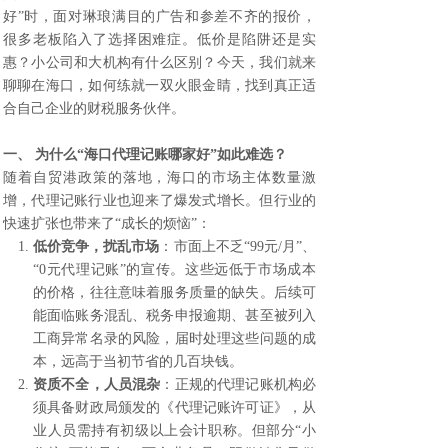
好”时，面对琳琅满目的广告和参差不齐的报价，
很多老板陷入了选择困难症。低价是陷阱还是实
惠？小公司和大机构有什么区别？今天，我们就来
聊聊在海口，如何练就一双火眼金睛，找到真正适
合自己企业的财税服务伙伴。
一、 为什么“
海口代理记账
哪家好”如此难选？
随着自贸港政策的落地，海口的市场主体数量激
增，代理记账行业也迎来了爆发式增长。但行业的
快速扩张也带来了“成长的烦恼”：
低价竞争，扰乱市场
：市面上不乏“99元/月”、
“0元代理记账”的宣传。这些远低于市场成本
的价格，往往意味着服务质量的缺失。后续可
能面临账务混乱、税务申报逾期、甚至被列入
工商异常名录的风险，届时处理这些问题的成
本，远高于当初节省的几百块钱。
资质不全，人员混杂
：正规的代理记账机构必
须具备财政局颁发的《代理记账许可证》，从
业人员需持有初级以上会计职称。但部分“小