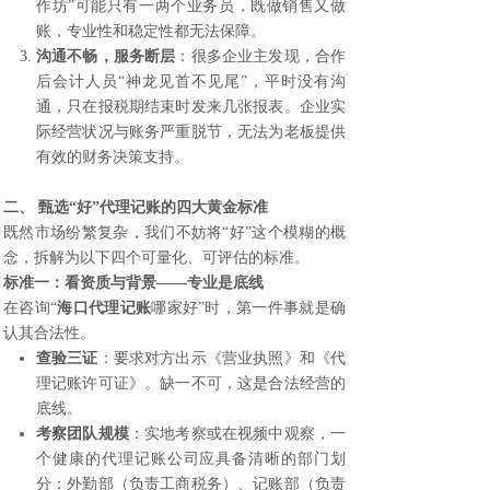
作坊”可能只有一两个业务员，既做销售又做
账，专业性和稳定性都无法保障。
沟通不畅，服务断层
：很多企业主发现，合作
后会计人员“神龙见首不见尾”，平时没有沟
通，只在报税期结束时发来几张报表。企业实
际经营状况与账务严重脱节，无法为老板提供
有效的财务决策支持。
二、 甄选“好”代理记账的四大黄金标准
既然市场纷繁复杂，我们不妨将“好”这个模糊的概
念，拆解为以下四个可量化、可评估的标准。
标准一：看资质与背景——专业是底线
在咨询“
海口代理记账
哪家好”时，第一件事就是确
认其合法性。
查验三证
：要求对方出示《营业执照》和《代
理记账许可证》。缺一不可，这是合法经营的
底线。
考察团队规模
：实地考察或在视频中观察，一
个健康的代理记账公司应具备清晰的部门划
分：外勤部（负责工商税务）、记账部（负责