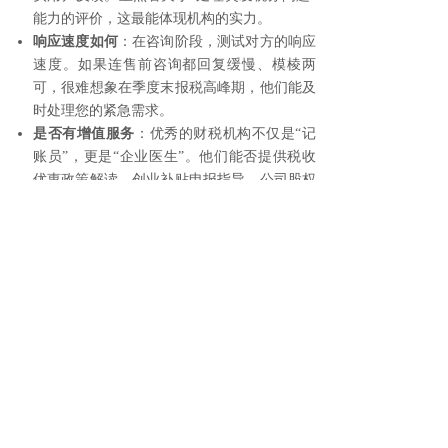
能力的评价，这最能体现机构的实力。
响应速度如何
：在咨询阶段，测试对方的响应
速度。如果连售前咨询都回复缓慢、模棱两
可，很难想象在季度末报税高峰期，他们能及
时处理您的紧急需求。
是否有增值服务
：优秀的财税机构不仅是“记
账员”，更是“企业医生”。他们能否提供税收
优惠政策解读、创业补贴申报指导、公司股权
架构建议等增值服务？这将是区分“普通”与
“好”的重要分水岭。
三、 选对财税伙伴，为企业降本增效
对于海口的创业者而言，选择一家可靠的代理记账
机构，本质上是在为企业构建一道坚实的安全防
线。
规避风险，避免罚款
：专业机构能精准把握海
南自贸港特有的税收优惠政策，合理进行税务
申报，避免因漏报、错报导致的税务罚款和信
用降级。