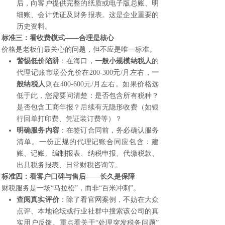
后，向客户提供完整的纸质或电子版总账、明
细账、会计凭证及财务报表。这是企业重要的
历史资料。
标准三：看收费模式——合理是核心
价格是老板们最关心的问题，但不应是唯一标准。
警惕低价陷阱
：在海口，
一般小规模纳税人
的
代理记账市场公允价在200-300元/月左右，
一
般纳税人
则在400-600元/月左右。如果价格远
低于此，您需要问清楚：是否包含所有税种？
是否包含工商年报？后续有无隐形收费（如银
行回单打印费、凭证装订费等）？
明确服务内容
：在签订合同前，务必确认服务
清单。一份正规的代理记账合同应包含：建
账、记账、编制报表、纳税申报、代缴税款、
出具税务报表、日常财税咨询等。
标准四：看客户口碑与售后——长久是保障
财税服务是一场“马拉松”，而非“百米冲刺”。
查阅真实评价
：除了看官网案例，不妨在大众
点评、本地论坛或行业社群中搜索该公司的真
实用户反馈。重点看关于“处理突发税务问题”