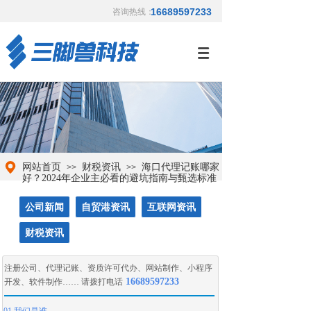
16689597233
咨询热线：
网站首页
财税资讯
海口代理记账哪家
>>
>>
好？2024年企业主必看的避坑指南与甄选标准
公司新闻
自贸港资讯
互联网资讯
财税资讯
注册公司
、
代理记账
、
资质许可代办
、
网站制作
、
小程序
16689597233
开发
、
软件制作
…… 请拨打电话