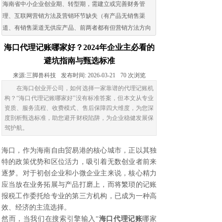
海南省中小企业创业期、转型期，需建立或完善财务管
理、互联网营销方法及营销环节缺失（有产品无销售渠
道、有销售渠道无供应产品、前两者都有但营销方法方向
出现问题）的企业。
海口代理记账哪家好？2024年企业主必看的
避坑指南与甄选标准
来源:
三脚兽科技
发布时间:
2026-03-21
70
次浏览
在海口创业开公司，如何选择一家靠谱的代理记账机
构？“海口代理记账哪家好”没有标准答案，但本文从专业
资质、服务流程、收费模式、售后保障四大维度，为您深
度剖析甄选标准，助您避开财税陷阱，为企业稳健发展保
驾护航。
海口，作为海南自由贸易港的核心城市，正以其独
特的政策优势和区位活力，吸引着无数创业者前来
逐梦。对于初创企业和小微企业主来说，核心精力
应当放在业务拓展与产品打磨上，而将繁琐的记账
报税工作委托给专业的第三方机构，已成为一种高
效、经济的主流选择。
然而，当我们在搜索引擎输入“
海口代理记账
哪家