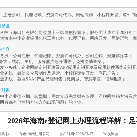
作
注册公司
、
代理记账
、
资质许可代办
、
网站制作
、
小程序开发
、
软件制
我们是谁
科技
（海口）有限公司隶属于三脚兽创投旗下，服务团队成立于2021年
为海南中小企业提供包括
工商代办
、
代理记账
、网络开发、
网络运营
、
商
服务内容
务线：
公司注册
、
代理记账
、
资质许可代办
、
公司注销
、
疑难解除
等；
业务线
：
域名、主机、服务器注册开通等，免费协助备案；
发业务线：
企业
网站定制开发
及
APP应用定制开发
及应用
软件系统定制
开
业务线：
微信公众号制作及运营
、
小程序定制开发
、腾讯广告
；
业务线：
微盟
SAAS
产品代理销售（
微商城
、
智慧零售
、
便利服务
）。
服务对象
中小企业创业期、转型期，需建立或完善财务管理、互联网营销方法及营
两者都有但营销方法方向出现问题）的企业。
2026年海南e登记网上办理流程详解：
兽科技
|
作者:
海南注册公司
|
发布时间:
2026-03-17
|
94
次浏览
|
|