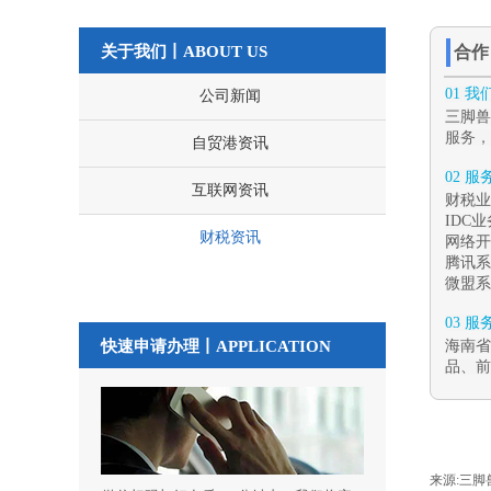
关于我们丨ABOUT US
合
01 
公司新闻
三脚兽
服务，
自贸港资讯
02 
互联网资讯
财税业
IDC
财税资讯
网络开
腾讯系
微盟系
03 
快速申请办理丨
APPLICATION
海南省
品、前
来源:
三脚