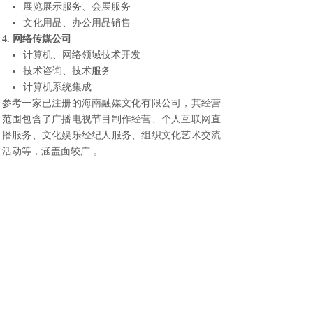
展览展示服务、会展服务
文化用品、办公用品销售
4. 网络传媒公司
计算机、网络领域技术开发
技术咨询、技术服务
计算机系统集成
参考一家已注册的海南融媒文化有限公司，其经营
范围包含了广播电视节目制作经营、个人互联网直
播服务、文化娱乐经纪人服务、组织文化艺术交流
活动等，涵盖面较广 。
五、注册后的关键事项
1. 税务申报
无论是否实际经营，都需要按时进行税务申报。文
化传媒企业如果符合小微企业条件，年应纳税所得
额不超过100万元部分实际税负仅5% 。
2. 社保开户
通过海南省社保服务平台办理单位参保登记，为员
工缴纳社保 。
3. 年度报告