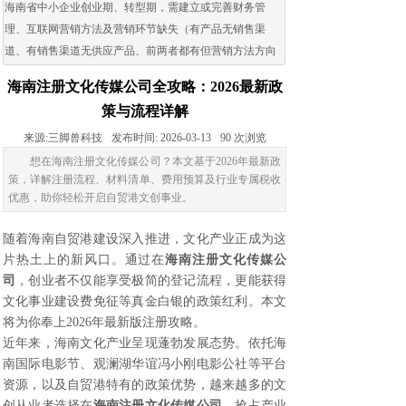
海南省中小企业创业期、转型期，需建立或完善财务管
理、互联网营销方法及营销环节缺失（有产品无销售渠
道、有销售渠道无供应产品、前两者都有但营销方法方向
出现问题）的企业。
海南注册文化传媒公司全攻略：2026最新政
策与流程详解
来源:
三脚兽科技
发布时间:
2026-03-13
90
次浏览
想在海南注册文化传媒公司？本文基于2026年最新政
策，详解注册流程、材料清单、费用预算及行业专属税收
优惠，助你轻松开启自贸港文创事业。
随着海南自贸港建设深入推进，文化产业正成为这
片热土上的新风口。通过在
海南注册文化传媒公
司
，创业者不仅能享受极简的登记流程，更能获得
文化事业建设费免征等真金白银的政策红利。本文
将为你奉上2026年最新版注册攻略。
近年来，海南文化产业呈现蓬勃发展态势。依托海
南国际电影节、观澜湖华谊冯小刚电影公社等平台
资源，以及自贸港特有的政策优势，越来越多的文
创从业者选择在
海南注册文化传媒公司
，抢占产业