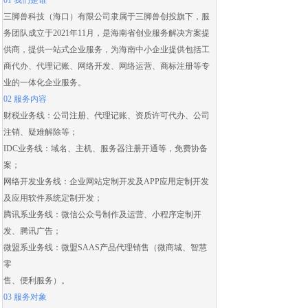
01 我们是谁
三脚兽科技（海口）有限公司隶属于三脚兽创投旗下，服
务团队成立于2021年11月，是海南省创业服务解决方案提
供商，提供一站式企业服务，为海南中小企业提供包括
工
商代办
、
代理记账
、
网络开发
、
网络运营
、
商标注册
等专
业的一体化企业服务。
02 服务内容
财税业务线：
公司注册
、
代理记账
、
资质许可代办
、
公司
注销
、
疑难解除
等；
IDC业务线：域名、主机、服务器注册开通等，免费协备
案；
网络开发业务线：
企业网站定制开发
及
APP应用定制开发
及应用
软件系统定制开发
；
腾讯系业务线：微信公众号制作及运营、
小程序定制开
发
、腾讯广告；
微盟系业务线：
微盟SAAS
产品代理销售（
微商城
、智慧
零
售、便利服务）。
03 服务对象