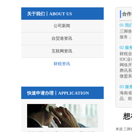
关于我们丨ABOUT US
合
01 
公司新闻
三脚兽
服务，
自贸港资讯
02 
互联网资讯
财税业
IDC
财税资讯
网络开
腾讯系
微盟系
03 
快速申请办理丨
APPLICATION
海南省
品、前
想
来源:
三脚