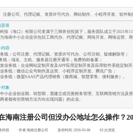
作
注册公司
、
代理记账
、
资质许可代办
、
网站制作
、
小程序开发
、
软件制
我们是谁
科技
（海口）有限公司隶属于三脚兽创投旗下，服务团队成立于2021年
为海南中小企业提供包括
工商代办
、
代理记账
、网络开发、
网络运营
、
商
服务内容
务线：
公司注册
、
代理记账
、
资质许可代办
、
公司注销
、
疑难解除
等；
业务线
：
域名、主机、服务器注册开通等，免费协助备案；
发业务线：
企业
网站定制开发
及
APP应用定制开发
及应用
软件系统定制
开
业务线：
微信公众号制作及运营
、
小程序定制开发
、腾讯广告
；
业务线：
微盟
SAAS
产品代理销售（
微商城
、
智慧零售
、
便利服务
）。
服务对象
中小企业创业期、转型期，需建立或完善财务管理、互联网营销方法及营
两者都有但营销方法方向出现问题）的企业。
在海南注册公司但没办公地址怎么操作？20
兽科技
|
作者:
海南注册公司
|
发布时间:
2026-03-08
|
63
次浏览
|
|