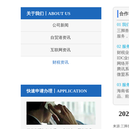
关于我们丨ABOUT US
合
01 
公司新闻
三脚兽
服务，
自贸港资讯
02 
互联网资讯
财税业
IDC
财税资讯
网络开
腾讯系
微盟系
03 
快速申请办理丨
APPLICATION
海南省
品、前
2
来源:
三脚