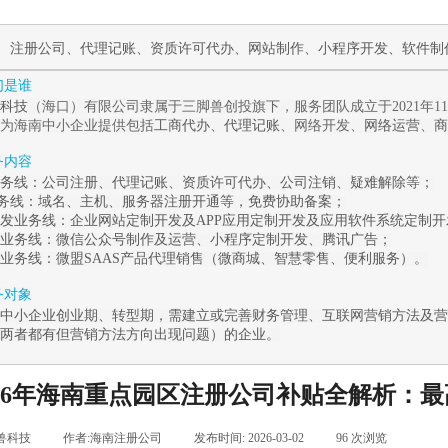
作
注册公司
、
代理记账
、
资质许可代办
、
网站制作
、
小程序开发
、
软件制
我们是谁
科技
（海口）有限公司隶属于三脚兽创投旗下，服务团队成立于2021年
为海南中小企业提供包括
工商代办
、
代理记账
、网络开发、
网络运营
、
商
服务内容
务线：
公司注册
、
代理记账
、
资质许可代办
、
公司注销
、
疑难解除
等；
业务线
：
域名、主机、服务器注册开通等，免费协助备案；
发业务线：
企业
网站定制开发
及
APP应用定制开发
及应用
软件系统定制
开
业务线：
微信公众号制作及运营
、
小程序定制开发
、腾讯广告
；
业务线：
微盟
SAAS
产品代理销售（
微商城
、
智慧零售
、
便利服务
）。
服务对象
中小企业创业期、转型期，需建立或完善财务管理、互联网营销方法及营
两者都有但营销方法方向出现问题）的企业。
026年海南重点园区注册公司补贴全解析：
兽科技
|
作者:
海南注册公司
|
发布时间:
2026-03-02
|
96
次浏览
|
|