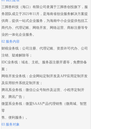
01 我们是谁
三脚兽科技（海口）有限公司隶属于三脚兽创投旗下，服
务团队成立于2021年11月，是海南省创业服务解决方案提
供商，提供一站式企业服务，为海南中小企业提供包括
工
商代办
、
代理记账
、
网络开发
、
网络运营
、
商标注册
等专
业的一体化企业服务。
02 服务内容
财税业务线：
公司注册
、
代理记账
、
资质许可代办
、
公司
注销
、
疑难解除
等；
IDC业务线：域名、主机、服务器注册开通等，免费协备
案；
网络开发业务线：
企业网站定制开发
及
APP应用定制开发
及应用
软件系统定制开发
；
腾讯系业务线：微信公众号制作及运营、
小程序定制开
发
、腾讯广告；
微盟系业务线：
微盟SAAS
产品代理销售（
微商城
、智慧
零
售、便利服务）。
03 服务对象