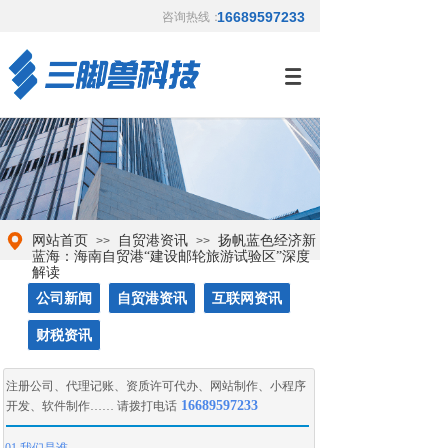
16689597233
咨询热线：
网站首页
自贸港资讯
扬帆蓝色经济新
>>
>>
蓝海：海南自贸港“建设邮轮旅游试验区”深度
解读
公司新闻
自贸港资讯
互联网资讯
财税资讯
注册公司
、
代理记账
、
资质许可代办
、
网站制作
、
小程序
16689597233
开发
、
软件制作
…… 请拨打电话