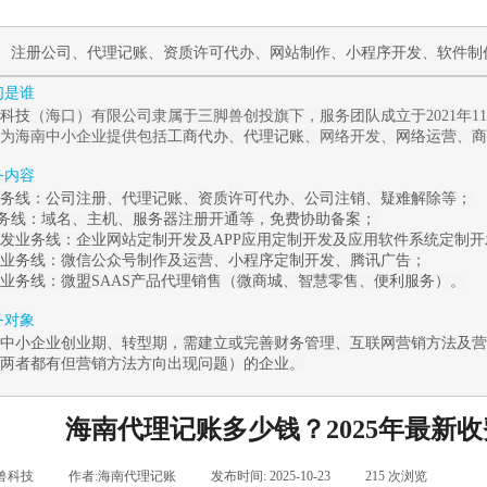
作
注册公司
、
代理记账
、
资质许可代办
、
网站制作
、
小程序开发
、
软件制
我们是谁
科技
（海口）有限公司隶属于三脚兽创投旗下，服务团队成立于2021年
为海南中小企业提供包括
工商代办
、
代理记账
、网络开发、
网络运营
、
商
服务内容
务线：
公司注册
、
代理记账
、
资质许可代办
、
公司注销
、
疑难解除
等；
业务线
：
域名、主机、服务器注册开通等，免费协助备案；
发业务线：
企业
网站定制开发
及
APP应用定制开发
及应用
软件系统定制
开
业务线：
微信公众号制作及运营
、
小程序定制开发
、腾讯广告
；
业务线：
微盟
SAAS
产品代理销售（
微商城
、
智慧零售
、
便利服务
）。
服务对象
中小企业创业期、转型期，需建立或完善财务管理、互联网营销方法及营
两者都有但营销方法方向出现问题）的企业。
海南代理记账多少钱？2025年最新
兽科技
|
作者:
海南代理记账
|
发布时间:
2025-10-23
|
215
次浏览
|
|