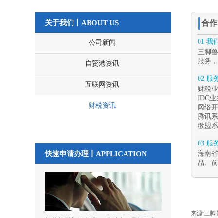
关于我们丨ABOUT US
合
01 
公司新闻
三脚兽
服务，
自贸港资讯
02 
互联网资讯
财税业
IDC
财税资讯
网络开
腾讯系
微盟系
03 
快速申请办理丨
APPLICATION
海南省
品、前
来源:
三脚