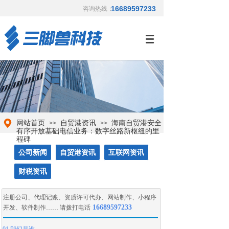
16689597233
咨询热线：
网站首页
自贸港资讯
海南自贸港安全
>>
>>
有序开放基础电信业务：数字丝路新枢纽的里
程碑
公司新闻
自贸港资讯
互联网资讯
财税资讯
注册公司
、
代理记账
、
资质许可代办
、
网站制作
、
小程序
16689597233
开发
、
软件制作
…… 请拨打电话