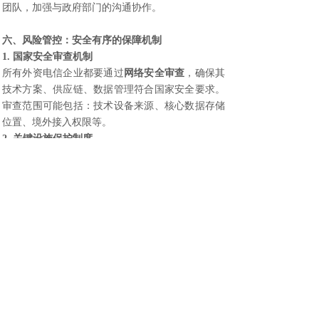
团队，加强与政府部门的沟通协作。
六、风险管控：安全有序的保障机制
1. 国家安全审查机制
所有外资电信企业都要通过
网络安全审查
，确保其
技术方案、供应链、数据管理符合国家安全要求。
审查范围可能包括：技术设备来源、核心数据存储
位置、境外接入权限等。
2. 关键设施保护制度
建立
核心机房、海缆登陆站、卫星地面站
等关键设
施的特殊保护机制，实施物理隔离和多重安保。在
海南注册公司
运营这些设施的企业需要承担相应的
安全责任。
3. 数据跨境流动管理
遵循“
安全评估+白名单
”的管理模式，对出境数据
进行分类分级管理。企业需要建立完善的数据本地
化存储和出境审批流程。
4. 持续监管与评估
监管部门将对开放效果进行
定期评估
，并根据评估
结果调整开放策略。企业需要建立常态化的合规监