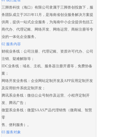
01 我们是谁
三脚兽科技（海口）有限公司隶属于三脚兽创投旗下，服
务团队成立于2021年11月，是海南省创业服务解决方案提
供商，提供一站式企业服务，为海南中小企业提供包括
工
商代办
、
代理记账
、
网络开发
、
网络运营
、
商标注册
等专
业的一体化企业服务。
02 服务内容
财税业务线：
公司注册
、
代理记账
、
资质许可代办
、
公司
注销
、
疑难解除
等；
IDC业务线：域名、主机、服务器注册开通等，免费协备
案；
网络开发业务线：
企业网站定制开发
及
APP应用定制开发
及应用
软件系统定制开发
；
腾讯系业务线：微信公众号制作及运营、
小程序定制开
发
、腾讯广告；
微盟系业务线：
微盟SAAS
产品代理销售（
微商城
、智慧
零
售、便利服务）。
03 服务对象