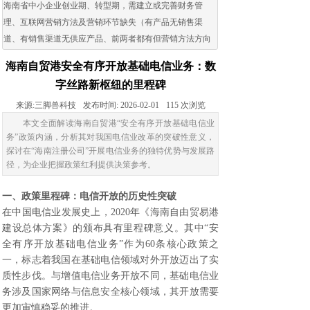
海南省中小企业创业期、转型期，需建立或完善财务管
理、互联网营销方法及营销环节缺失（有产品无销售渠
道、有销售渠道无供应产品、前两者都有但营销方法方向
出现问题）的企业。
海南自贸港安全有序开放基础电信业务：数
字丝路新枢纽的里程碑
来源:
三脚兽科技
发布时间:
2026-02-01
115
次浏览
本文全面解读海南自贸港“安全有序开放基础电信业
务”政策内涵，分析其对我国电信业改革的突破性意义，
探讨在“海南注册公司”开展电信业务的独特优势与发展路
径，为企业把握政策红利提供决策参考。
一、政策里程碑：电信开放的历史性突破
在中国电信业发展史上，2020年《海南自由贸易港
建设总体方案》的颁布具有里程碑意义。其中“安
全有序开放基础电信业务”作为60条核心政策之
一，标志着我国在基础电信领域对外开放迈出了实
质性步伐。与增值电信业务开放不同，基础电信业
务涉及国家网络与信息安全核心领域，其开放需要
更加审慎稳妥的推进。