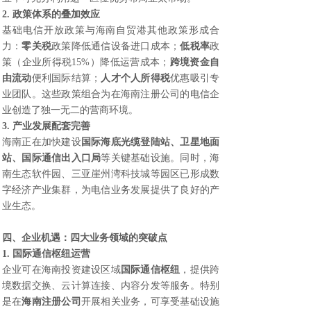
2. 政策体系的叠加效应
基础电信开放政策与海南自贸港其他政策形成合
力：
零关税
政策降低通信设备进口成本；
低税率
政
策（企业所得税15%）降低运营成本；
跨境资金自
由流动
便利国际结算；
人
才个人所得税
优惠吸引专
业团队。这些政策组合为在海南注册公司的电信企
业创造了独一无二的营商环境。
3. 产业发展配套完善
海南正在加快建设
国际海底光缆登陆站、卫星地面
站、国际通信出入口局
等关键基础设施。同时，海
南生态软件园、三亚崖州湾科技城等园区已形成数
字经济产业集群，为电信业务发展提供了良好的产
业生态。
四、企业机遇：四大业务领域的突破点
1. 国际通信枢纽运营
企业可在海南投资建设区域
国际通信枢纽
，提供跨
境数据交换、云计算连接、内容分发等服务。特别
是在
海南注册公司
开展相关业务，可享受基础设施