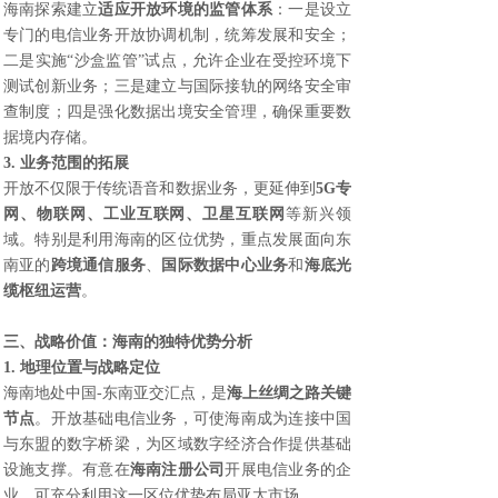
海南探索建立
适应开放环境的监管体系
：一是设立
专门的电信业务开放协调机制，统筹发展和安全；
二是实施“沙盒监管”试点，允许企业在受控环境下
测试创新业务；三是建立与国际接轨的网络安全审
查制度；四是强化数据出境安全管理，确保重要数
据境内存储。
3. 业务范围的拓展
开放不仅限于传统语音和数据业务，更延伸到
5G专
网、物联网、工业互联网、卫星互联网
等新兴领
域。特别是利用海南的区位优势，重点发展面向东
南亚的
跨境通信服务
、
国际数据中心业务
和
海底光
缆枢纽运营
。
三、战略价值：海南的独特优势分析
1. 地理位置与战略定位
海南地处中国-东南亚交汇点，是
海上丝绸之路关键
节点
。开放基础电信业务，可使海南成为连接中国
与东盟的数字桥梁，为区域数字经济合作提供基础
设施支撑。有意在
海南注册公司
开展电信业务的企
业，可充分利用这一区位优势布局亚太市场。