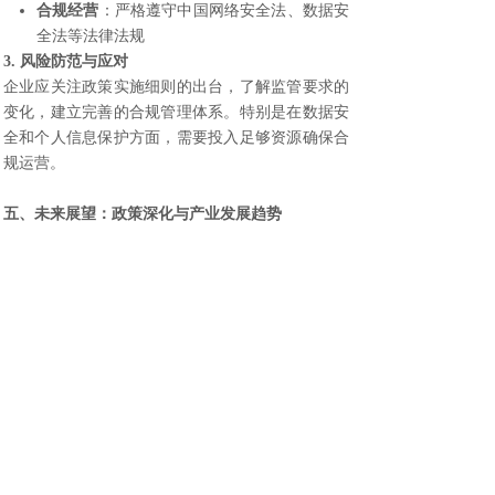
合规经营
：严格遵守中国网络安全法、数据安
全法等法律法规
3. 风险防范与应对
企业应关注政策实施细则的出台，了解监管要求的
变化，建立完善的合规管理体系。特别是在数据安
全和个人信息保护方面，需要投入足够资源确保合
规运营。
五、未来展望：政策深化与产业发展趋势
1. 政策持续优化
随着海南自贸港建设的深入推进，增值电信业务开
放政策将进一步完善，可能在业务范围、监管模式
等方面有更多创新。
2. 产业生态日益完善
预计未来3-5年，海南将形成具有一定规模的数字产
业集群，吸引更多上下游企业在
海南注册公司
，形
成良好的产业生态。
3. 国际影响力不断提升
海南有望成为亚太地区重要的数字枢纽，在数字贸
易、跨境数据流动等领域形成可复制可推广的经