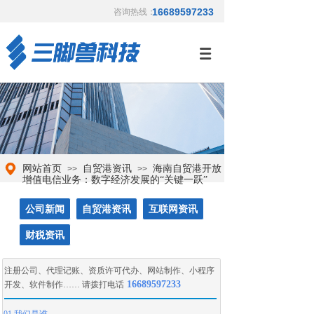
16689597233
咨询热线：
网站首页
自贸港资讯
海南自贸港开放
>>
>>
增值电信业务：数字经济发展的“关键一跃”
公司新闻
自贸港资讯
互联网资讯
财税资讯
注册公司
、
代理记账
、
资质许可代办
、
网站制作
、
小程序
16689597233
开发
、
软件制作
…… 请拨打电话