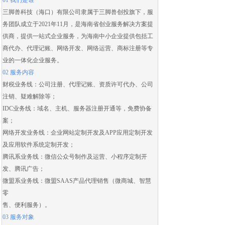
01 我们是谁
三脚兽科技（海口）有限公司隶属于三脚兽创投旗下，服
务团队成立于2021年11月，是海南省创业服务解决方案提
供商，提供一站式企业服务，为海南中小企业提供包括
工
商代办
、
代理记账
、
网络开发
、
网络运营
、
商标注册
等专
业的一体化企业服务。
02 服务内容
财税业务线：
公司注册
、
代理记账
、
资质许可代办
、
公司
注销
、
疑难解除
等；
IDC业务线：域名、主机、服务器注册开通等，免费协备
案；
网络开发业务线：
企业网站定制开发
及
APP应用定制开发
及应用
软件系统定制开发
；
腾讯系业务线：微信公众号制作及运营、
小程序定制开
发
、腾讯广告；
微盟系业务线：
微盟SAAS
产品代理销售（
微商城
、智慧
零
售、便利服务）。
03 服务对象