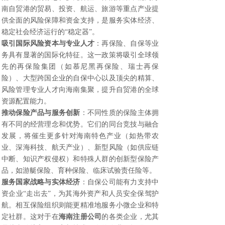
南自贸港的贸易、投资、航运、旅游等重点产业提
供全面的风险保障和资金支持，是服务实体经济、
稳定社会经济运行的“稳定器”。
吸引国际风险资本与专业人才
：再保险、自保等业
务具有显著的国际化特征。这一政策将吸引全球领
先的再保险集团（如慕尼黑再保险、瑞士再保
险）、大型跨国企业的自保中心以及顶尖的精算、
风险管理专业人才向海南集聚，提升自贸港的全球
资源配置能力。
推动保险产品与服务创新
：不同性质的保险主体拥
有不同的经营理念和优势。它们的同台竞技与融合
发展，将催生更多针对海南特色产业（如热带农
业、深海科技、航天产业）、新型风险（如供应链
中断、知识产权侵权）和特殊人群的创新型保险产
品，如游艇保险、育种保险、临床试验责任险等。
服务国家战略与实体经济
：自保公司能有力支持中
资企业“走出去”，为其海外资产和人员安全保驾护
航。相互保险组织则能更精准地服务小微企业和特
定社群。这对于在
海南注册公司
的各类企业，尤其