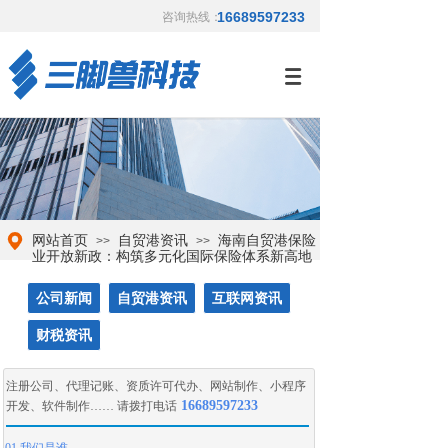
16689597233
咨询热线：
网站首页
自贸港资讯
海南自贸港保险
>>
>>
业开放新政：构筑多元化国际保险体系新高地
公司新闻
自贸港资讯
互联网资讯
财税资讯
注册公司
、
代理记账
、
资质许可代办
、
网站制作
、
小程序
16689597233
开发
、
软件制作
…… 请拨打电话