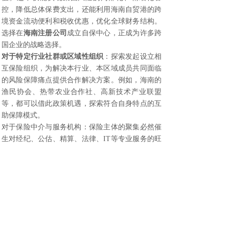
控，降低总体保费支出，还能利用海南自贸港的跨
境资金流动便利和税收优惠，优化全球财务结构。
选择在
海南注册公司
成立自保中心，正成为许多跨
国企业的战略选择。
对于特定行业社群或区域性组织
：探索发起设立相
互保险组织，为解决本行业、本区域成员共同面临
的风险保障痛点提供合作解决方案。例如，海南的
渔民协会、热带农业合作社、高新技术产业联盟
等，都可以借此政策机遇，探索符合自身特点的互
助保障模式。
对于保险中介与服务机构：保险主体的聚集必然催
生对经纪、公估、精算、法律、IT等专业服务的旺
盛需求。相关服务机构可考虑在
海南注册公司
，为
快速成长的保险市场提供配套支持，分享行业增长
红利。
配套措施与前瞻展望
为确保政策有效落地，海南需要构建完善的配套支
撑体系：