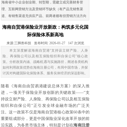
海南省中小企业创业期、转型期，需建立或完善财务管
理、互联网营销方法及营销环节缺失（有产品无销售渠
道、有销售渠道无供应产品、前两者都有但营销方法方向
出现问题）的企业。
海南自贸港保险业开放新政：构筑多元化国
际保险体系新高地
来源:
三脚兽科技
发布时间:
2026-01-27
147
次浏览
本文深度解读海南自贸港“支持设立财产险、人身
险、再保险公司以及相互保险组织和自保公司”核心政
策。分析政策内涵、战略机遇与实施路径，阐述各类机构
如何利用政策优势在海南注册公司，布局中国市场，并探
讨其对构建国际化保险体系、服务实体经济的深远影响。
随着《海南自由贸易港建设总体方案》的深入推
进，一项关于保险业开放创新的关键政策——“支
持设立财产险、人身险、再保险公司以及相互保险
组织和自保公司”正引发全球金融市场的广泛关
注。这一政策不仅是海南自贸港核心政策60条中的
重要组成部分，更是中国保险业深化改革开放的前
沿实践，为各类市场主体，特别是计划在
海南注册