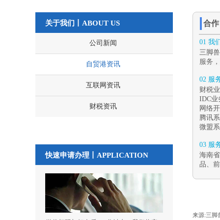
关于我们丨ABOUT US
合
01 
公司新闻
三脚兽
服务，
自贸港资讯
02 
互联网资讯
财税业
IDC
财税资讯
网络开
腾讯系
微盟系
03 
快速申请办理丨
APPLICATION
海南省
品、前
来源:
三脚