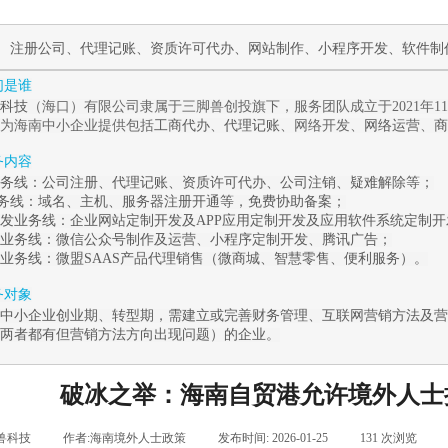
作
注册公司
、
代理记账
、
资质许可代办
、
网站制作
、
小程序开发
、
软件制
我们是谁
科技
（海口）有限公司隶属于三脚兽创投旗下，服务团队成立于2021年
为海南中小企业提供包括
工商代办
、
代理记账
、网络开发、
网络运营
、
商
服务内容
务线：
公司注册
、
代理记账
、
资质许可代办
、
公司注销
、
疑难解除
等；
业务线
：
域名、主机、服务器注册开通等，免费协助备案；
发业务线：
企业
网站定制开发
及
APP应用定制开发
及应用
软件系统定制
开
业务线：
微信公众号制作及运营
、
小程序定制开发
、腾讯广告
；
业务线：
微盟
SAAS
产品代理销售（
微商城
、
智慧零售
、
便利服务
）。
服务对象
中小企业创业期、转型期，需建立或完善财务管理、互联网营销方法及营
两者都有但营销方法方向出现问题）的企业。
破冰之举：海南自贸港允许境外人士
兽科技
|
作者:
海南境外人士政策
|
发布时间:
2026-01-25
|
131
次浏览
|