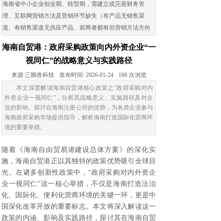
海南省中小企业创业期、转型期，需建立或完善财务管
理、互联网营销方法及营销环节缺失（有产品无销售渠
道、有销售渠道无供应产品、前两者都有但营销方法方向
出现问题）的企业。
海南自贸港：政府采购政策向内外资企业“一
视同仁”的战略意义与实践路径
来源:
三脚兽科技
发布时间:
2026-01-24
166
次浏览
本文深度解读海南自贸港核心政策之“政府采购对内
外资企业一视同仁”，分析其战略意义、实施路径及对企
业的影响。探讨在海南注册公司的优势，为各类企业参与
海南政府采购市场提供指导，解析海南打造国际化营商环
境的重要举措。
随着《海南自由贸易港建设总体方案》的深化实
施，海南自贸港正以其独特的政策优势吸引全球目
光。在诸多创新性政策中，“政府采购对内外资企
业一视同仁”这一核心举措，不仅是海南打造法治
化、国际化、便利化营商环境的关键一环，更是中
国深化改革开放的重要标志。本文将深入解读这一
政策的内涵、影响及实践路径，探讨其在海南自贸