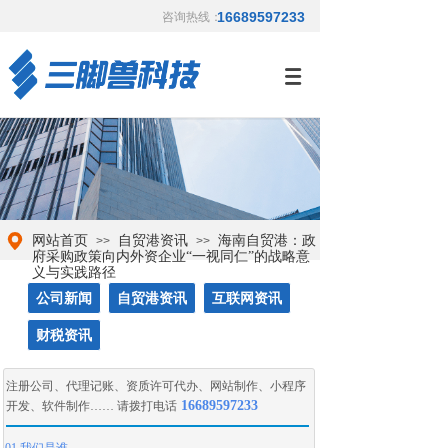
16689597233
咨询热线：
网站首页
自贸港资讯
海南自贸港：政
>>
>>
府采购政策向内外资企业“一视同仁”的战略意
义与实践路径
公司新闻
自贸港资讯
互联网资讯
财税资讯
注册公司
、
代理记账
、
资质许可代办
、
网站制作
、
小程序
16689597233
开发
、
软件制作
…… 请拨打电话