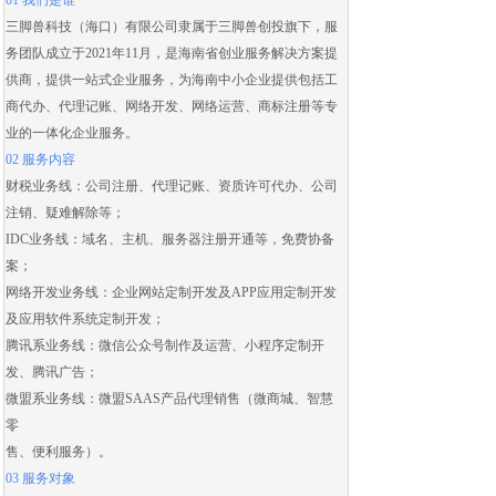
01 我们是谁
三脚兽科技（海口）有限公司隶属于三脚兽创投旗下，服
务团队成立于2021年11月，是海南省创业服务解决方案提
供商，提供一站式企业服务，为海南中小企业提供包括
工
商代办
、
代理记账
、
网络开发
、
网络运营
、
商标注册
等专
业的一体化企业服务。
02 服务内容
财税业务线：
公司注册
、
代理记账
、
资质许可代办
、
公司
注销
、
疑难解除
等；
IDC业务线：域名、主机、服务器注册开通等，免费协备
案；
网络开发业务线：
企业网站定制开发
及
APP应用定制开发
及应用
软件系统定制开发
；
腾讯系业务线：微信公众号制作及运营、
小程序定制开
发
、腾讯广告；
微盟系业务线：
微盟SAAS
产品代理销售（
微商城
、智慧
零
售、便利服务）。
03 服务对象