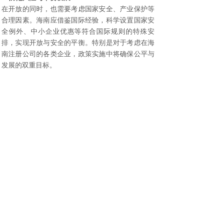
在开放的同时，也需要考虑国家安全、产业保护等
合理因素。海南应借鉴国际经验，科学设置国家安
全例外、中小企业优惠等符合国际规则的特殊安
排，实现开放与安全的平衡。特别是对于考虑在海
南注册公司的各类企业，政策实施中将确保公平与
发展的双重目标。
四、对企业的启示与建议
对于计划进入海南市场的企业而言，这一政策带来
了重要机遇。无论是国内企业还是跨国企业，都应
积极研究海南政府采购市场特点，提前布局。有意
向的企业可考虑在
海南注册公司
，以便充分享受政
策红利。建议企业：
深入了解海南政府采购目录和采购趋势，寻找
与自身产品或服务的契合点
加强本地化能力建设，包括熟悉采购流程、建
立本地合作关系等
注重产品质量和创新，以核心竞争力赢得采购
合同