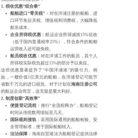
1. 税收优惠“组合拳”
船舶进口“零关税”
：对在洋浦注册的船舶，进
口环节免征关税、增值税和消费税，大幅降低
船东成本。
企业所得税优惠
：航运企业所得减按15%征收
（低于国内普通税率25%），符合条件的船舶
运营收入还可能免税。
船员税收优惠
：对在洋浦工作的船员，其个人
所得税实际税负超过15%的部分予以免征。
这些优惠显著提升了“中国洋浦港”的吸引力。例
如，一艘价值1亿美元的船舶，在洋浦登记可能节
省数千万元的进口税负。对于计划在
海南注册公司
的航运企业而言，这无疑是重大利好。
2. 制度创新“高效率”
便捷登记流程
：推行“全流程网办”，船舶登记
时间从传统数周缩短至几天。
国际规则接轨
：采用国际通用的船舶检验、安
全管理标准，便于国际船舶转入。
法治保障
：海南自贸港法为船舶登记提供法律