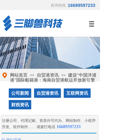
16689597233
咨询热线：
网站首页
自贸港资讯
建设“中国洋浦
>>
>>
港”国际船籍港：海南自贸港航运开放新引擎
公司新闻
自贸港资讯
互联网资讯
财税资讯
注册公司
、
代理记账
、
资质许可代办
、
网站制作
、
小程序
16689597233
开发
、
软件制作
…… 请拨打电话