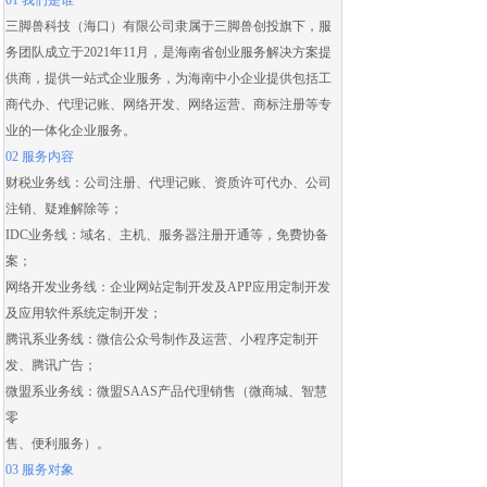
01 我们是谁
三脚兽科技（海口）有限公司隶属于三脚兽创投旗下，服
务团队成立于2021年11月，是海南省创业服务解决方案提
供商，提供一站式企业服务，为海南中小企业提供包括
工
商代办
、
代理记账
、
网络开发
、
网络运营
、
商标注册
等专
业的一体化企业服务。
02 服务内容
财税业务线：
公司注册
、
代理记账
、
资质许可代办
、
公司
注销
、
疑难解除
等；
IDC业务线：域名、主机、服务器注册开通等，免费协备
案；
网络开发业务线：
企业网站定制开发
及
APP应用定制开发
及应用
软件系统定制开发
；
腾讯系业务线：微信公众号制作及运营、
小程序定制开
发
、腾讯广告；
微盟系业务线：
微盟SAAS
产品代理销售（
微商城
、智慧
零
售、便利服务）。
03 服务对象