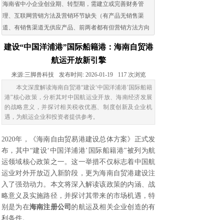
海南省中小企业创业期、转型期，需建立或完善财务管
理、互联网营销方法及营销环节缺失（有产品无销售渠
道、有销售渠道无供应产品、前两者都有但营销方法方向
出现问题）的企业。
建设“中国洋浦港”国际船籍港：海南自贸港
航运开放新引擎
来源:
三脚兽科技
发布时间:
2026-01-19
117
次浏览
本文深度解读海南自贸港“建设‘中国洋浦港’国际船籍
港”核心政策，分析其对中国航运业开放、海南经济发展
的战略意义，并探讨相关税收优惠、制度创新及企业机
遇，为航运企业和投资者提供参考。
2020年，《海南自由贸易港建设总体方案》正式发
布，其中“建设‘中国洋浦港’国际船籍港”被列为航
运领域核心政策之一。这一举措不仅标志着中国航
运业对外开放迈入新阶段，更为海南自贸港建设注
入了强劲动力。本文将深入解读该政策的内涵、战
略意义及实施路径，并探讨其带来的市场机遇，特
别是为在
海南注册公司
的航运及相关企业创造的有
利条件。