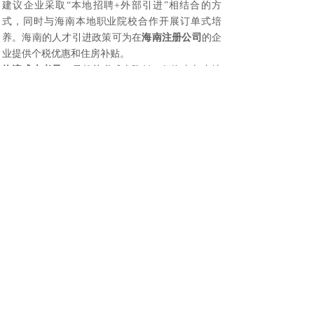
建议企业采取“本地招聘+外部引进”相结合的方
式，同时与海南本地职业院校合作开展订单式培
养。海南的人才引进政策可为在
海南注册公司
的企
业提供个税优惠和住房补贴。
物流成本考量
：虽然关税成本降低，但海南与内地
的物流成本需要统筹考虑。随着海南跨海通道的规
划和区域物流枢纽的建设，这一挑战将逐步缓解。
企业在
海南注册公司
时可优先选择靠近港口、机场
的产业园区。
政策理解差异
：企业对加工增值的具体认定标准可
能存在理解偏差。建议企业在
海南注册公司
后，主
动与海关、商务等部门沟通，参加政策培训，必要
时聘请专业机构提供咨询服务。
未来展望：政策升级与产业升级双轮驱动
随着海南自贸港建设的深入推进，加工增值政策有
望进一步优化升级。预计未来可能在以下方面实现
突破：
增值认定标准多元化
：除了现行的价格增值法，可
能引入技术增值、品牌增值等多元认定方法，更加