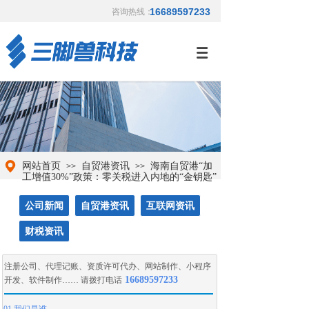
16689597233
咨询热线：
网站首页
自贸港资讯
海南自贸港“加
>>
>>
工增值30%”政策：零关税进入内地的“金钥匙”
公司新闻
自贸港资讯
互联网资讯
财税资讯
注册公司
、
代理记账
、
资质许可代办
、
网站制作
、
小程序
16689597233
开发
、
软件制作
…… 请拨打电话