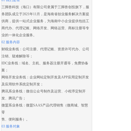
01 我们是谁
三脚兽科技（海口）有限公司隶属于三脚兽创投旗下，服
务团队成立于2021年11月，是海南省创业服务解决方案提
供商，提供一站式企业服务，为海南中小企业提供包括
工
商代办
、
代理记账
、
网络开发
、
网络运营
、
商标注册
等专
业的一体化企业服务。
02 服务内容
财税业务线：
公司注册
、
代理记账
、
资质许可代办
、
公司
注销
、
疑难解除
等；
IDC业务线：域名、主机、服务器注册开通等，免费协备
案；
网络开发业务线：
企业网站定制开发
及
APP应用定制开发
及应用
软件系统定制开发
；
腾讯系业务线：微信公众号制作及运营、
小程序定制开
发
、腾讯广告；
微盟系业务线：
微盟SAAS
产品代理销售（
微商城
、智慧
零
售、便利服务）。
03 服务对象