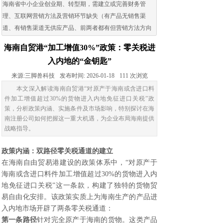
海南省中小企业创业期、转型期，需建立或完善财务管
理、互联网营销方法及营销环节缺失（有产品无销售渠
道、有销售渠道无供应产品、前两者都有但营销方法方向
出现问题）的企业。
海南自贸港“加工增值30%”政策：零关税进
入内地的“金钥匙”
来源:
三脚兽科技
发布时间:
2026-01-18
111
次浏览
本文深入解读海南自贸港“对原产于海南或含进口料
件加工增值超过30%的货物进入内地免征进口关税”政
策，分析政策内涵、实施条件及市场影响，特别探讨在海
南注册公司如何把握这一重大机遇，为企业布局海南提供
战略指导。
政策内涵：双路径零关税通道的建立
在海南自由贸易港建设的政策体系中，“对原产于
海南或含进口料件加工增值超过30%的货物进入内
地免征进口关税”这一条款，构建了独特的货物贸
易自由化安排。该政策实质上为海南生产的产品进
入内地市场开辟了两条零关税通道：
第一条路径
针对完全原产于海南的货物。这类产品