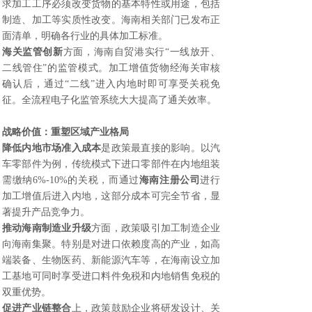
求加工工序必须改变货物的基本特性或用途，包括
制造、加工等实质性改变。海南相关部门已发布正
面清单，明确各行业的具体加工标准。
海关监管创新
方面，海南自贸港实行“一线放开、
二线管住”的监管模式。加工增值货物经海关审核
确认后，通过“二线”进入内地时即可享受关税免
征。全流程电子化监管系统大大提高了通关效率。
战略价值：重塑区域产业格局
降低内地市场准入成本
是政策最直接的影响。以汽
车零部件为例，传统模式下进口零部件在内地组装
需缴纳6%-10%的关税，而通过
海南注册公司
进行
加工增值后进入内地，这部分成本可完全节省，显
著提升产品竞争力。
推动海南制造业升级
方面，政策吸引加工制造企业
向海南集聚。特别是对进口依赖度高的产业，如高
端装备、生物医药、新能源汽车等，在海南设立加
工基地可同时享受进口料件免税和内地销售免税的
双重优势。
促进产业链整合
上，政策鼓励企业将研发设计、关