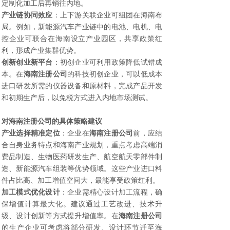
定制化加工后再销往内地。
产业链协同效应
：上下游关联企业可组团在海南布
局。例如，新能源汽车产业链中的电池、电机、电
控企业可联合在海南设立产业园区，共享政策红
利，形成产业集群优势。
创新创业新平台
：初创企业可利用政策降低试错成
本。在
海南注册公司
的科技初创企业，可以低成本
进口研发所需的仪器设备和原材料，完成产品开发
和初期生产后，以免税方式进入内地市场测试。
对
海南注册公司
的具体策略建议
产业选择精准定位
：企业在
海南注册公司
前，应结
合自身业务特点和海南产业规划，重点考虑高端消
费品制造、生物医药研发生产、航空航天零部件制
造、新能源汽车组装等优势领域。这些产业进口料
件占比高、加工增值空间大，最能享受政策红利。
加工模式优化设计
：企业需精心设计加工流程，确
保增值计算最大化。建议通过工艺改进、技术升
级、设计创新等方式提升增值率。在
海南注册公司
的生产企业可考虑将部分研发、设计环节迁至海