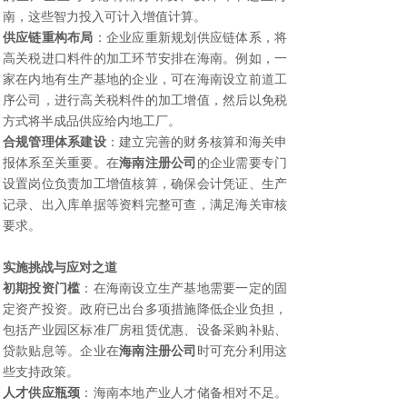
南，这些智力投入可计入增值计算。
供应链重构布局
：企业应重新规划供应链体系，将
高关税进口料件的加工环节安排在海南。例如，一
家在内地有生产基地的企业，可在海南设立前道工
序公司，进行高关税料件的加工增值，然后以免税
方式将半成品供应给内地工厂。
合规管理体系建设
：建立完善的财务核算和海关申
报体系至关重要。在
海南注册公司
的企业需要专门
设置岗位负责加工增值核算，确保会计凭证、生产
记录、出入库单据等资料完整可查，满足海关审核
要求。
实施挑战与应对之道
初期投资门槛
：在海南设立生产基地需要一定的固
定资产投资。政府已出台多项措施降低企业负担，
包括产业园区标准厂房租赁优惠、设备采购补贴、
贷款贴息等。企业在
海南注册公司
时可充分利用这
些支持政策。
人才供应瓶颈
：海南本地产业人才储备相对不足。