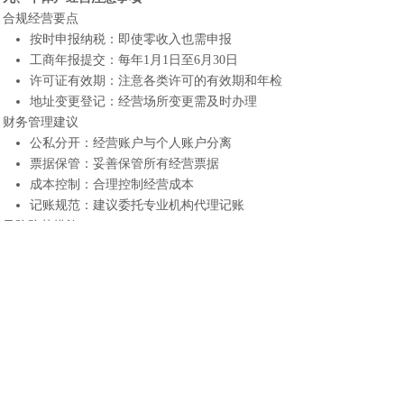
合规经营要点
按时申报纳税：即使零收入也需申报
工商年报提交：每年1月1日至6月30日
许可证有效期：注意各类许可的有效期和年检
地址变更登记：经营场所变更需及时办理
财务管理建议
公私分开：经营账户与个人账户分离
票据保管：妥善保管所有经营票据
成本控制：合理控制经营成本
记账规范：建议委托专业机构代理记账
风险防范措施
经营风险：避免盲目扩张
法律风险：了解行业相关法律法规
税务风险：确保税务合规，避免罚款
合同风险：签订合同前仔细审查
十、个体户升级为公司指引
升级条件
经营规模扩大，需要融资发展