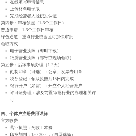
在线填写申请信息
上传材料电子版
完成经营者人脸识别认证
第四步：审核领照（1-3个工作日）
普通申请：1-3个工作日审核
绿色通道：重点行业或园区可加快审批
领取方式：
电子营业执照（即时下载）
纸质营业执照（邮寄或现场领取）
第五步：后续事项办理（1-2天）
刻制印章（可选）：公章、发票专用章
税务登记：领取执照后15日内完成
银行开户（如需）：开立个人经营账户
许可证办理：涉及前置审批行业的办理相关许
可
四、
个体户注册
费用详解
官方收费
营业执照：免收工本费
印章刻制：150-300元（自愿选择）