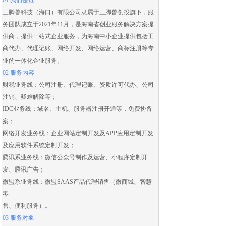
01 我们是谁
三脚兽科技（海口）有限公司隶属于三脚兽创投旗下，服
务团队成立于2021年11月，是海南省创业服务解决方案提
供商，提供一站式企业服务，为海南中小企业提供包括
工
商代办
、
代理记账
、
网络开发
、
网络运营
、
商标注册
等专
业的一体化企业服务。
02 服务内容
财税业务线：
公司注册
、
代理记账
、
资质许可代办
、
公司
注销
、
疑难解除
等；
IDC业务线：域名、主机、服务器注册开通等，免费协备
案；
网络开发业务线：
企业网站定制开发
及
APP应用定制开发
及应用
软件系统定制开发
；
腾讯系业务线：微信公众号制作及运营、
小程序定制开
发
、腾讯广告；
微盟系业务线：
微盟SAAS
产品代理销售（
微商城
、智慧
零
售、便利服务）。
03 服务对象