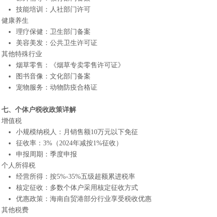
技能培训：人社部门许可
健康养生
理疗保健：卫生部门备案
美容美发：公共卫生许可证
其他特殊行业
烟草零售：《烟草专卖零售许可证》
图书音像：文化部门备案
宠物服务：动物防疫合格证
七、个体户税收政策详解
增值税
小规模纳税人：月销售额10万元以下免征
征收率：3%（2024年减按1%征收）
申报周期：季度申报
个人所得税
经营所得：按5%-35%五级超额累进税率
核定征收：多数个体户采用核定征收方式
优惠政策：海南自贸港部分行业享受税收优惠
其他税费