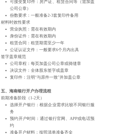
可接受复印件：房产证、租赁合同等（需加盖
公司公章）
份数要求：一般准备2-3套复印件备用
材料时效性要求
营业执照：需在有效期内
身份证件：需在有效期内
租赁合同：租赁期需至少一年
公证认证文件：一般要求6个月内出具
签字盖章规范
公司章程：每页加盖公司公章或骑缝章
决议文件：全体股东签字或盖章
复印件：注明“与原件一致”并加盖公章
五、
海南银行开户
办理流程
前期准备阶段（1-2天）
选择开户银行：根据企业需求比较不同银行服
务
预约开户时间：通过银行官网、APP或电话预
约
准备开户材料：按照清单准备齐全