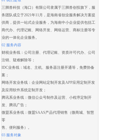
01 我们是谁
三脚兽科技（海口）有限公司隶属于三脚兽创投旗下，服
务团队成立于2021年11月，是海南省创业服务解决方案提
供商，提供一站式企业服务，为海南中小企业提供包括
工
商代办
、
代理记账
、
网络开发
、
网络运营
、
商标注册
等专
业的一体化企业服务。
02 服务内容
财税业务线：
公司注册
、
代理记账
、
资质许可代办
、
公司
注销
、
疑难解除
等；
IDC业务线：域名、主机、服务器注册开通等，免费协备
案；
网络开发业务线：
企业网站定制开发
及
APP应用定制开发
及应用
软件系统定制开发
；
腾讯系业务线：微信公众号制作及运营、
小程序定制开
发
、腾讯广告；
微盟系业务线：
微盟SAAS
产品代理销售（
微商城
、智慧
零
售、便利服务）。
03 服务对象