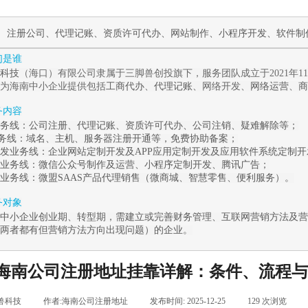
作
注册公司
、
代理记账
、
资质许可代办
、
网站制作
、
小程序开发
、
软件制
我们是谁
科技
（海口）有限公司隶属于三脚兽创投旗下，服务团队成立于2021年
为海南中小企业提供包括
工商代办
、
代理记账
、网络开发、
网络运营
、
商
服务内容
务线：
公司注册
、
代理记账
、
资质许可代办
、
公司注销
、
疑难解除
等；
业务线
：
域名、主机、服务器注册开通等，免费协助备案；
发业务线：
企业
网站定制开发
及
APP应用定制开发
及应用
软件系统定制
开
业务线：
微信公众号制作及运营
、
小程序定制开发
、腾讯广告
；
业务线：
微盟
SAAS
产品代理销售（
微商城
、
智慧零售
、
便利服务
）。
服务对象
中小企业创业期、转型期，需建立或完善财务管理、互联网营销方法及营
两者都有但营销方法方向出现问题）的企业。
海南公司注册地址挂靠详解：条件、流程与注
兽科技
|
作者:
海南公司注册地址
|
发布时间:
2025-12-25
|
129
次浏览
|