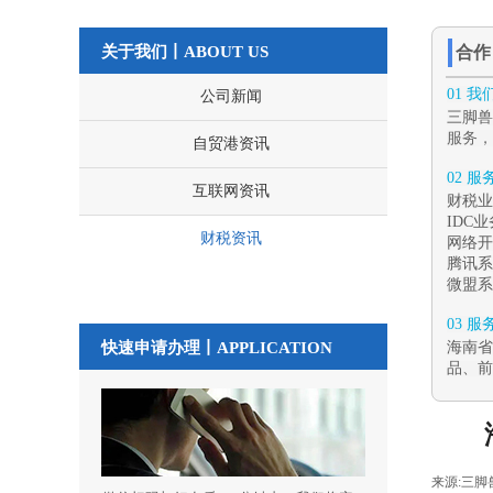
关于我们丨ABOUT US
合
01 
公司新闻
三脚兽
服务，
自贸港资讯
02 
互联网资讯
财税业
IDC
财税资讯
网络开
腾讯系
微盟系
03 
快速申请办理丨
APPLICATION
海南省
品、前
来源:
三脚