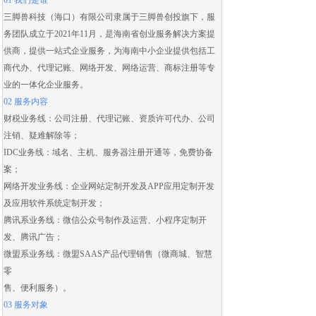
01 我们是谁
三脚兽科技（海口）有限公司隶属于三脚兽创投旗下，服
务团队成立于2021年11月，是海南省创业服务解决方案提
供商，提供一站式企业服务，为海南中小企业提供包括
工
商代办
、
代理记账
、
网络开发
、
网络运营
、
商标注册
等专
业的一体化企业服务。
02 服务内容
财税业务线：
公司注册
、
代理记账
、
资质许可代办
、
公司
注销
、
疑难解除
等；
IDC业务线：域名、主机、服务器注册开通等，免费协备
案；
网络开发业务线：
企业网站定制开发
及
APP应用定制开发
及应用
软件系统定制开发
；
腾讯系业务线：微信公众号制作及运营、
小程序定制开
发
、腾讯广告；
微盟系业务线：
微盟SAAS
产品代理销售（
微商城
、智慧
零
售、便利服务）。
03 服务对象